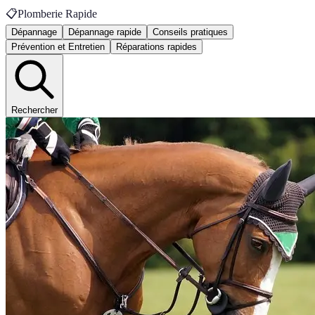
📋
Plomberie Rapide
Dépannage
Dépannage rapide
Conseils pratiques
Prévention et Entretien
Réparations rapides
Rechercher