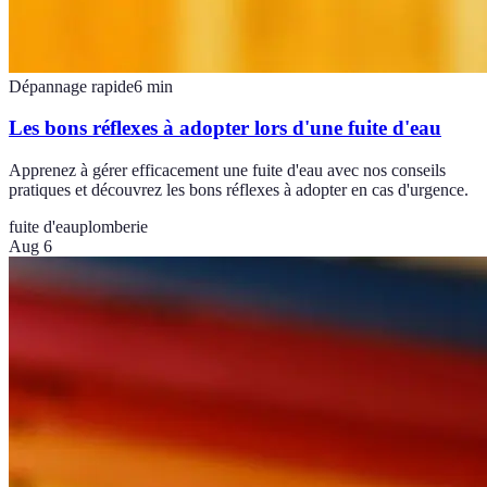
Dépannage rapide
6
min
Les bons réflexes à adopter lors d'une fuite d'eau
Apprenez à gérer efficacement une fuite d'eau avec nos conseils
pratiques et découvrez les bons réflexes à adopter en cas d'urgence.
fuite d'eau
plomberie
Aug 6