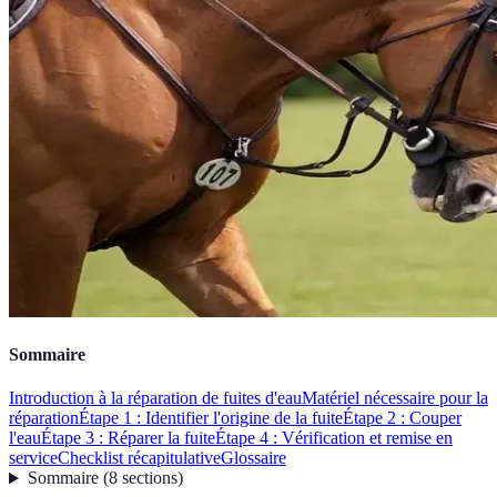
Sommaire
Introduction à la réparation de fuites d'eau
Matériel nécessaire pour la
réparation
Étape 1 : Identifier l'origine de la fuite
Étape 2 : Couper
l'eau
Étape 3 : Réparer la fuite
Étape 4 : Vérification et remise en
service
Checklist récapitulative
Glossaire
Sommaire
(
8
sections
)