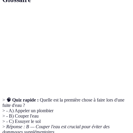
Terme
Définition
Écoulement d'eau non désiré par un joint, un tuyau ou
Fuite
un appareil.
Élément d'étanchéité, souvent en caoutchouc, servant à
Joint
empêcher les fuites.
Pièce utilisée pour connecter deux tuyaux ou appareils
Raccord
entre eux.
>
🧠 Quiz rapide :
Quelle est la première chose à faire lors d'une
fuite d'eau ?
> - A) Appeler un plombier
> - B) Couper l'eau
> - C) Essuyer le sol
>
Réponse : B — Couper l'eau est crucial pour éviter des
dommages supplémentaires.