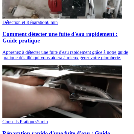
Détection et Réparation
6
min
Comment détecter une fuite d'eau rapidement :
Guide pratique
Apprenez à détecter une fuite d'eau rapidement grâce à notre guide
pratique détaillé qui vous aidera à mieux gérer votre plomberie.
Conseils Pratiques
5
min
Réparation rapide d'une fuite d'eau : Guide