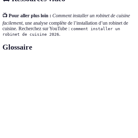
📺 Pour aller plus loin :
Comment installer un robinet de cuisine
facilement
, une analyse complète de l’installation d’un robinet de
cuisine. Recherchez sur YouTube :
comment installer un
.
robinet de cuisine 2026
Glossaire
Terme
Définition
Robinet
Dispositif permettant de contrôler l'écoulement de l'eau.
Élément de fixation permettant de maintenir le robinet
Écrou
en place.
Pièce permettant d'assurer l'étanchéité entre deux
Joint
surfaces.