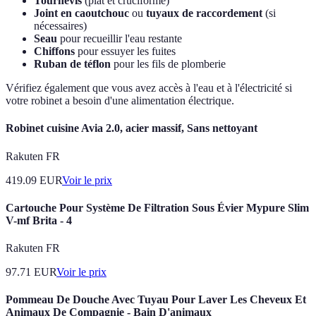
Tournevis
(plat et cruciforme)
Joint en caoutchouc
ou
tuyaux de raccordement
(si
nécessaires)
Seau
pour recueillir l'eau restante
Chiffons
pour essuyer les fuites
Ruban de téflon
pour les fils de plomberie
Vérifiez également que vous avez accès à l'eau et à l'électricité si
votre robinet a besoin d'une alimentation électrique.
Robinet cuisine Avia 2.0, acier massif, Sans nettoyant
Rakuten FR
419.09
EUR
Voir le prix
Cartouche Pour Système De Filtration Sous Évier Mypure Slim
V-mf Brita - 4
Rakuten FR
97.71
EUR
Voir le prix
Pommeau De Douche Avec Tuyau Pour Laver Les Cheveux Et
Animaux De Compagnie - Bain D'animaux