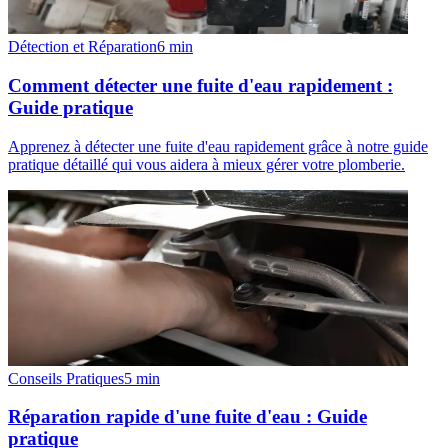
Détection et Réparation
6
min
Comment détecter une fuite d'eau rapidement :
Guide pratique
Apprenez à détecter une fuite d'eau rapidement grâce à notre guide
pratique détaillé qui vous aidera à mieux gérer votre plomberie.
Conseils Pratiques
5
min
Réparation rapide d'une fuite d'eau : Guide
pratique