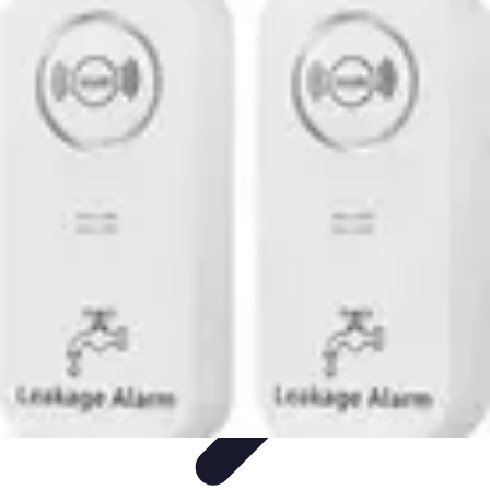
Plomberie Rapide
Dépannage
Outils et Équipements
Dépannage et révisions
Dépannage
d'urgence
Dépannage plomberie
Plomberie Rapide