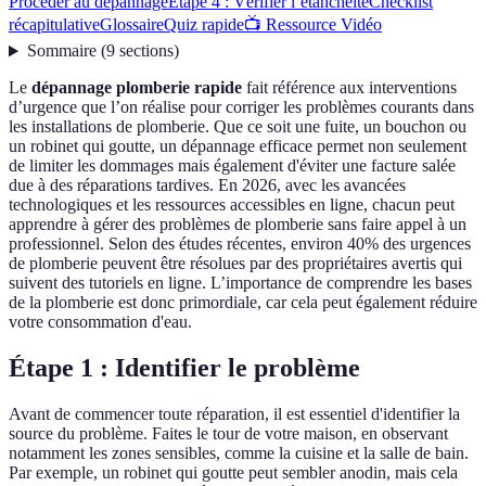
Procéder au dépannage
Étape 4 : Vérifier l’étanchéité
Checklist
récapitulative
Glossaire
Quiz rapide
📺 Ressource Vidéo
Sommaire
(
9
sections
)
Le
dépannage plomberie rapide
fait référence aux interventions
d’urgence que l’on réalise pour corriger les problèmes courants dans
les installations de plomberie. Que ce soit une fuite, un bouchon ou
un robinet qui goutte, un dépannage efficace permet non seulement
de limiter les dommages mais également d'éviter une facture salée
due à des réparations tardives. En 2026, avec les avancées
technologiques et les ressources accessibles en ligne, chacun peut
apprendre à gérer des problèmes de plomberie sans faire appel à un
professionnel. Selon des études récentes, environ 40% des urgences
de plomberie peuvent être résolues par des propriétaires avertis qui
suivent des tutoriels en ligne. L’importance de comprendre les bases
de la plomberie est donc primordiale, car cela peut également réduire
votre consommation d'eau.
Étape 1 : Identifier le problème
Avant de commencer toute réparation, il est essentiel d'identifier la
source du problème. Faites le tour de votre maison, en observant
notamment les zones sensibles, comme la cuisine et la salle de bain.
Par exemple, un robinet qui goutte peut sembler anodin, mais cela