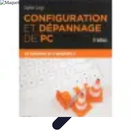
Plomberie Rapide
Dépannage
Outils et Équipements
Dépannage et révisions
Dépannage
d'urgence
Dépannage plomberie
Plomberie Rapide