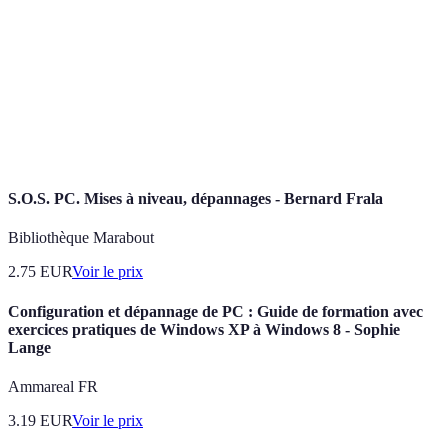
Terme
Définition
Fuite
Perte d'eau par une jonction ou un tuyau endommagé.
Joint
Élément d'étanchéité utilisé dans les installations.
Bouchon
Obstruction dans un tuyau, empêchant l'écoulement.
S.O.S. PC. Mises à niveau, dépannages - Bernard Frala
Bibliothèque Marabout
2.75
EUR
Voir le prix
Configuration et dépannage de PC : Guide de formation avec
exercices pratiques de Windows XP à Windows 8 - Sophie
Lange
Ammareal FR
3.19
EUR
Voir le prix