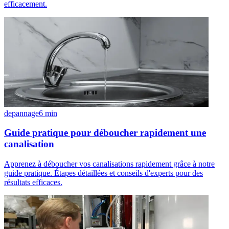
efficacement.
depannage
6
min
Guide pratique pour déboucher rapidement une
canalisation
Apprenez à déboucher vos canalisations rapidement grâce à notre
guide pratique. Étapes détaillées et conseils d'experts pour des
résultats efficaces.