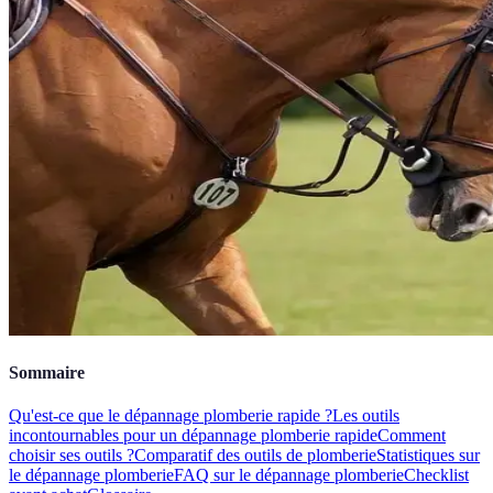
Sommaire
Qu'est-ce que le dépannage plomberie rapide ?
Les outils
incontournables pour un dépannage plomberie rapide
Comment
choisir ses outils ?
Comparatif des outils de plomberie
Statistiques sur
le dépannage plomberie
FAQ sur le dépannage plomberie
Checklist