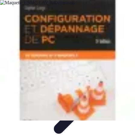
Plomberie Rapide
Dépannage
Outils et Équipements
Dépannage et révisions
Dépannage
d'urgence
Dépannage plomberie
Plomberie Rapide