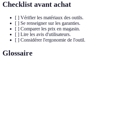
Checklist avant achat
[ ] Vérifier les matériaux des outils.
[ ] Se renseigner sur les garanties.
[ ] Comparer les prix en magasin.
[ ] Lire les avis d'utilisateurs.
[ ] Considérer l'ergonomie de l'outil.
Glossaire
Terme
Définition
Outil utilisé pour éliminer les obstructions des
Déboucheur
canalisations.
Outil permettant de maintenir des pièces ensemble
Serre-joint
durant les réparations.
Clé à
Outil universel à mâchoires mobiles utilisé pour
molette
serrer ou desserrer des écrous.