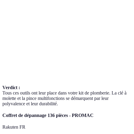
Critère
Clé à molette
Déboucheur à ventouse
Mètre
Facilité
⭐⭐⭐⭐⭐
⭐⭐⭐⭐⭐
⭐⭐⭐
d'utilisation
Polyvalence
⭐⭐⭐⭐
⭐⭐⭐
⭐⭐⭐
Durabilité
⭐⭐⭐⭐⭐
⭐⭐⭐⭐
⭐⭐⭐
Coût
Élevé
Modéré
Élevé
Verdict :
Tous ces outils ont leur place dans votre kit de plomberie. La clé à
molette et la pince multifonctions se démarquent par leur
polyvalence et leur durabilité.
Coffret de dépannage 136 pièces - PROMAC
Rakuten FR