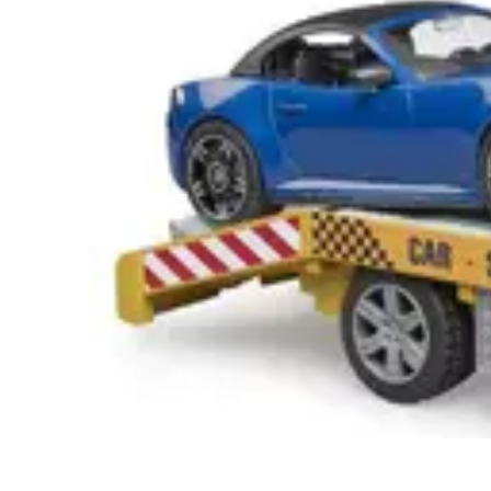
Plomberie Rapide
Dépannage
Outils et Équipements
Dépannage et révisions
Dépannage d
Plomberie Rapide