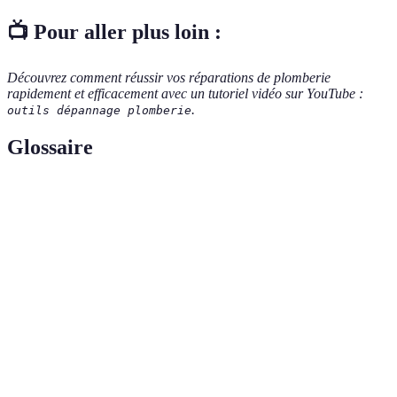
📺 Pour aller plus loin :
Découvrez comment réussir vos réparations de plomberie
rapidement et efficacement avec un tutoriel vidéo sur YouTube :
.
outils dépannage plomberie
Glossaire
Terme
Définition
Clé à
Outil ajustable permettant de serrer ou de desserrer
molette
différents types de boulons et écrous.
Outil utilisé pour éliminer les obstructions dans les
Déboucheur
canalisations.
Mètre à
Outil de mesure flexible, facilement transportable,
ruban
servant à obtenir des dimensions précises.