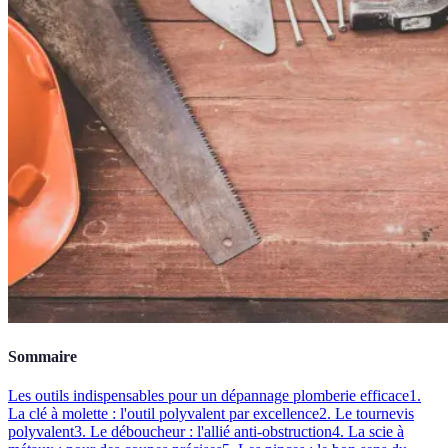
Sommaire
Les outils indispensables pour un dépannage plomberie efficace
1.
La clé à molette : l'outil polyvalent par excellence
2. Le tournevis
polyvalent
3. Le déboucheur : l'allié anti-obstruction
4. La scie à