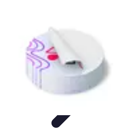
Plomberie Rapide
Dépannage
Outils et Équipements
Dépannage et révisions
Dépannage
d'urgence
Dépannage plomberie
Plomberie Rapide