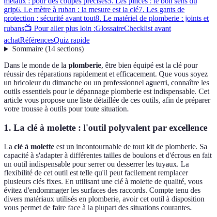
métaux : pour des coupes précises
5. Les pinces : le bon sens du
grip
6. Le mètre à ruban : la mesure est la clé
7. Les gants de
protection : sécurité avant tout
8. Le matériel de plomberie : joints et
rubans
📺 Pour aller plus loin :
Glossaire
Checklist avant
achat
Références
Quiz rapide
Sommaire
(
14
sections
)
Dans le monde de la
plomberie
, être bien équipé est la clé pour
réussir des réparations rapidement et efficacement. Que vous soyez
un bricoleur du dimanche ou un professionnel aguerri, connaître les
outils essentiels pour le dépannage plomberie est indispensable. Cet
article vous propose une liste détaillée de ces outils, afin de préparer
votre trousse à outils pour toute situation.
1. La clé à molette : l'outil polyvalent par excellence
La
clé à molette
est un incontournable de tout kit de plomberie. Sa
capacité à s'adapter à différentes tailles de boulons et d'écrous en fait
un outil indispensable pour serrer ou desserrer les tuyaux. La
flexibilité de cet outil est telle qu'il peut facilement remplacer
plusieurs clés fixes. En utilisant une clé à molette de qualité, vous
évitez d'endommager les surfaces des raccords. Compte tenu des
divers matériaux utilisés en plomberie, avoir cet outil à disposition
vous permet de faire face à la plupart des situations courantes.