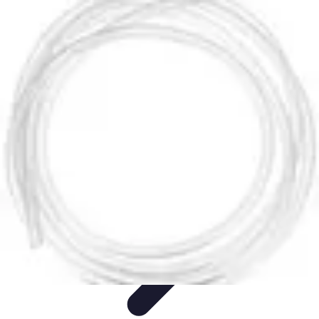
Plomberie Rapide
Dépannage
Outils et Équipements
Dépannage et révisions
Dépannage
d'urgence
Dépannage plomberie
Plomberie Rapide