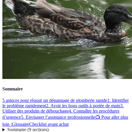
Sommaire
5 astuces pour réussir un dépannage de plomberie rapide
1. Identifier
le problème rapidement
2. Avoir les bons outils à portée de main
3.
Utiliser des produits de débouchage
4. Connaître les procédures
d’urgence
5. Envisager l’assistance professionnelle
📺 Pour aller plus
loin :
Glossaire
Checklist avant achat
Sommaire
(
9
sections
)