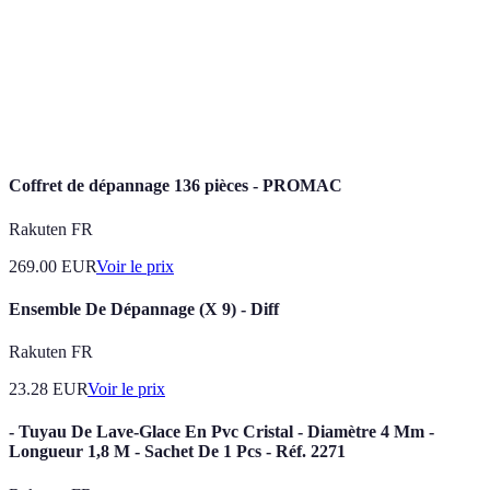
Processus d'élimination des obstructions dans les
Débouchage
tuyaux.
Tuyau de
Tuyau en plastique résistant à la corrosion, souvent
PVC
utilisé en plomberie.
Coffret de dépannage 136 pièces - PROMAC
Rakuten FR
269.00
EUR
Voir le prix
Ensemble De Dépannage (X 9) - Diff
Rakuten FR
23.28
EUR
Voir le prix
- Tuyau De Lave-Glace En Pvc Cristal - Diamètre 4 Mm -
Longueur 1,8 M - Sachet De 1 Pcs - Réf. 2271