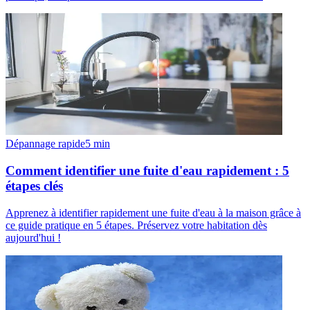
Dépannage rapide
5
min
Comment identifier une fuite d'eau rapidement : 5
étapes clés
Apprenez à identifier rapidement une fuite d'eau à la maison grâce à
ce guide pratique en 5 étapes. Préservez votre habitation dès
aujourd'hui !