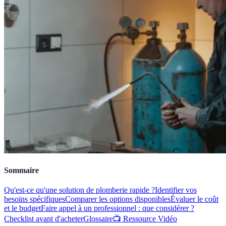
Sommaire
Qu'est-ce qu'une solution de plomberie rapide ?
Identifier vos
besoins spécifiques
Comparer les options disponibles
Évaluer le coût
et le budget
Faire appel à un professionnel : que considérer ?
Checklist avant d'acheter
Glossaire
📺 Ressource Vidéo