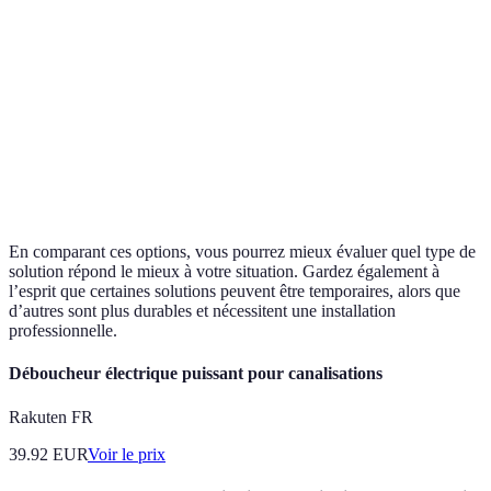
Temps
Instantané
1-2 heures
d’intervention
Facilité
Requiert compétence
Facile à utili
d'utilisation
Efficacité
Très efficace
Moyennement
En comparant ces options, vous pourrez mieux évaluer quel type de
solution répond le mieux à votre situation. Gardez également à
l’esprit que certaines solutions peuvent être temporaires, alors que
d’autres sont plus durables et nécessitent une installation
professionnelle.
Déboucheur électrique puissant pour canalisations
Rakuten FR
39.92
EUR
Voir le prix