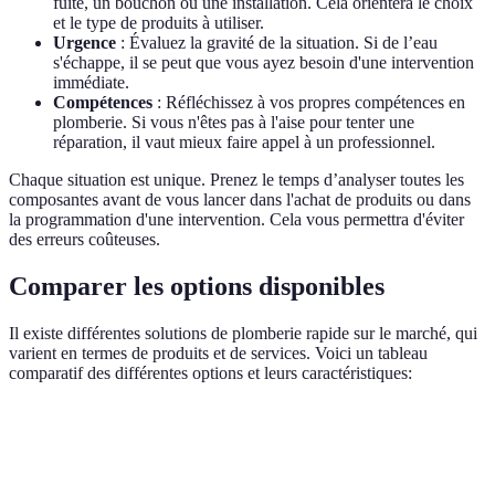
fuite, un bouchon ou une installation. Cela orientera le choix
et le type de produits à utiliser.
Urgence
: Évaluez la gravité de la situation. Si de l’eau
s'échappe, il se peut que vous ayez besoin d'une intervention
immédiate.
Compétences
: Réfléchissez à vos propres compétences en
plomberie. Si vous n'êtes pas à l'aise pour tenter une
réparation, il vaut mieux faire appel à un professionnel.
Chaque situation est unique. Prenez le temps d’analyser toutes les
composantes avant de vous lancer dans l'achat de produits ou dans
la programmation d'une intervention. Cela vous permettra d'éviter
des erreurs coûteuses.
Comparer les options disponibles
Il existe différentes solutions de plomberie rapide sur le marché, qui
varient en termes de produits et de services. Voici un tableau
comparatif des différentes options et leurs caractéristiques:
Critère
Option A - Déboucheur électrique
Option B - 
Coût
Élevé
Modéré