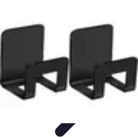
Plomberie Rapide
Dépannage
Outils et Équipements
Dépannage et révisions
Dépannage
d'urgence
Dépannage plomberie
Plomberie Rapide