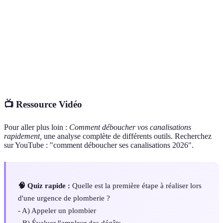
électrique
canalisations obstruées.
Groupe
Système qui permet de distribuer l'eau dans un
hydrophore
système de plomberie.
Terme qui désigne une fuite d'eau dans un
Pipe leakage
système de tuyaux.
📺 Ressource Vidéo
Pour aller plus loin :
Comment déboucher vos canalisations
rapidement,
une analyse complète de différents outils. Recherchez
sur YouTube : "comment déboucher ses canalisations 2026".
🧠 Quiz rapide :
Quelle est la première étape à réaliser lors
d'une urgence de plomberie ?
- A) Appeler un plombier
- B) Évaluer l'ampleur des dégâts