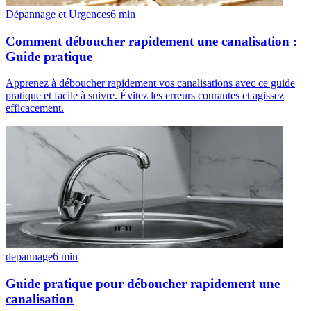
Dépannage et Urgences
6
min
Comment déboucher rapidement une canalisation :
Guide pratique
Apprenez à déboucher rapidement vos canalisations avec ce guide
pratique et facile à suivre. Évitez les erreurs courantes et agissez
efficacement.
depannage
6
min
Guide pratique pour déboucher rapidement une
canalisation