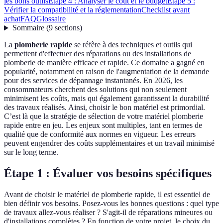
les bons outils
Étape 4 : Analyser le coût et le budget
Étape 5 :
Vérifier la compatibilité et la réglementation
Checklist avant
achat
FAQ
Glossaire
Sommaire
(
9
sections
)
La
plomberie rapide
se réfère à des techniques et outils qui
permettent d'effectuer des réparations ou des installations de
plomberie de manière efficace et rapide. Ce domaine a gagné en
popularité, notamment en raison de l'augmentation de la demande
pour des services de dépannage instantanés. En 2026, les
consommateurs cherchent des solutions qui non seulement
minimisent les coûts, mais qui également garantissent la durabilité
des travaux réalisés. Ainsi, choisir le bon matériel est primordial.
C’est là que la stratégie de sélection de votre matériel plomberie
rapide entre en jeu. Les enjeux sont multiples, tant en termes de
qualité que de conformité aux normes en vigueur. Les erreurs
peuvent engendrer des coûts supplémentaires et un travail minimisé
sur le long terme.
Étape 1 : Évaluer vos besoins spécifiques
Avant de choisir le matériel de plomberie rapide, il est essentiel de
bien définir vos besoins. Posez-vous les bonnes questions : quel type
de travaux allez-vous réaliser ? S'agit-il de réparations mineures ou
d'installations complètes ? En fonction de votre projet, le choix du