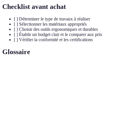
Checklist avant achat
[ ] Déterminer le type de travaux à réaliser
[ ] Sélectionner les matériaux appropriés
[ ] Choisir des outils ergonomiques et durables
[ ] Établir un budget clair et le comparer aux prix
[ ] Vérifier la conformité et les certifications
Glossaire
Terme
Définition
Un matériau plastique couramment utilisé dans les
PVC
tuyaux d'eau pour sa légèreté et sa résistance.
Un type de tuyau en polyéthylène réticulé, flexible et
PEX
facile à installer, souvent utilisé dans les systèmes de
plomberie moderne.
Un appareil qui détecte l'humidité ou les fuites d'eau,