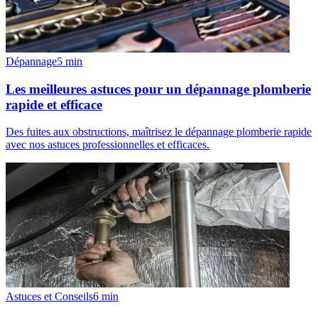
Dépannage
5
min
Les meilleures astuces pour un dépannage plomberie
rapide et efficace
Des fuites aux obstructions, maîtrisez le dépannage plomberie rapide
avec nos astuces professionnelles et efficaces.
Astuces et Conseils
6
min