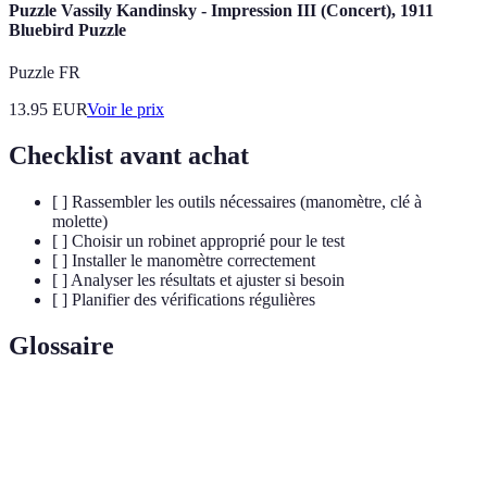
Puzzle Vassily Kandinsky - Impression III (Concert), 1911
Bluebird Puzzle
Puzzle FR
13.95
EUR
Voir le prix
Checklist avant achat
[ ] Rassembler les outils nécessaires (manomètre, clé à
molette)
[ ] Choisir un robinet approprié pour le test
[ ] Installer le manomètre correctement
[ ] Analyser les résultats et ajuster si besoin
[ ] Planifier des vérifications régulières
Glossaire
Terme
Définition
Pression de
Force exercée par l'eau dans un système de
l'eau
plomberie.