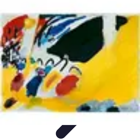
Plomberie Rapide
Dépannage
Outils et Équipements
Dépannage et révisions
Dépannage
d'urgence
Dépannage plomberie
Plomberie Rapide