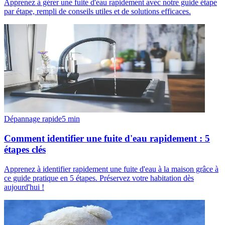
Apprenez à gérer une fuite d'eau rapidement avec notre guide étape
par étape, rempli de conseils utiles et de solutions efficaces.
Dépannage rapide
5
min
Comment identifier une fuite d'eau rapidement : 5
étapes clés
Apprenez à identifier rapidement une fuite d'eau à la maison grâce à
ce guide pratique en 5 étapes. Préservez votre habitation dès
aujourd'hui !