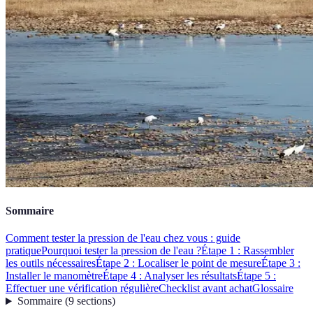
Sommaire
Comment tester la pression de l'eau chez vous : guide
pratique
Pourquoi tester la pression de l'eau ?
Étape 1 : Rassembler
les outils nécessaires
Étape 2 : Localiser le point de mesure
Étape 3 :
Installer le manomètre
Étape 4 : Analyser les résultats
Étape 5 :
Effectuer une vérification régulière
Checklist avant achat
Glossaire
Sommaire
(
9
sections
)