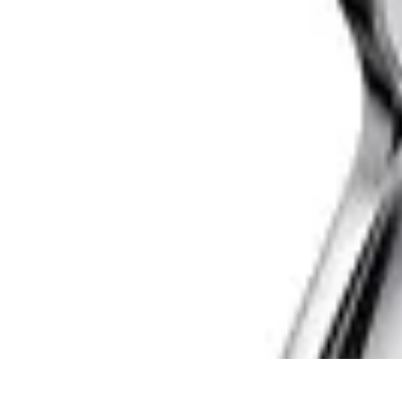
Plomberie Rapide
Dépannage
Outils et Équipements
Dépannage et révisions
Dépannage d
Plomberie Rapide