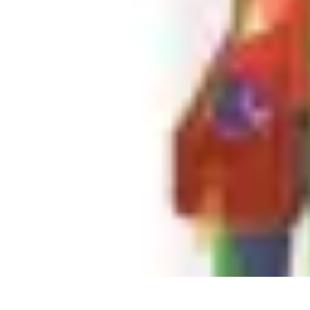
Plomberie Rapide
Dépannage
Outils et Équipements
Dépannage et révisions
Dépannage d
Plomberie Rapide