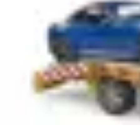
Plomberie Rapide
Dépannage
Outils et Équipements
Dépannage et révisions
Dépannage d
Plomberie Rapide