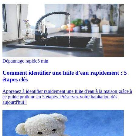
Dépannage rapide
5
min
Comment identifier une fuite d'eau rapidement : 5
étapes clés
Apprenez à identifier rapidement une fuite d'eau à la maison grâce à
ce guide pratique en 5 étapes. Préservez votre habitation dès
aujourd'hui !