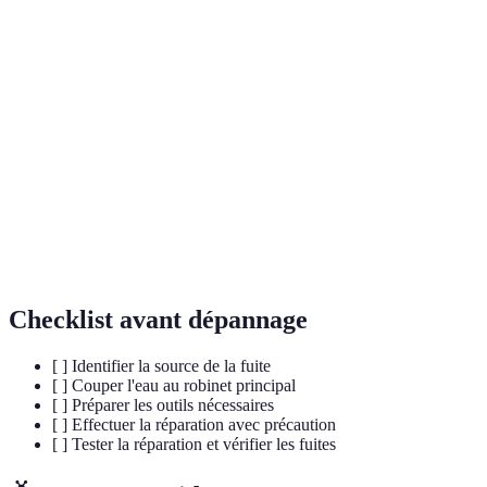
Terme
Définition
Fuite
Écoulement de l'eau à partir d'une source non contrôlée,
d'eau
causant des dommages potentiels.
Élément de connexion utilisé pour sceller des surfaces
Joint
afin d'éviter les fuites.
Clé à
Outil ajustable permettant de serrer ou desserrer des
molette
écrous et boulons.
Checklist avant dépannage
[ ] Identifier la source de la fuite
[ ] Couper l'eau au robinet principal
[ ] Préparer les outils nécessaires
[ ] Effectuer la réparation avec précaution
[ ] Tester la réparation et vérifier les fuites