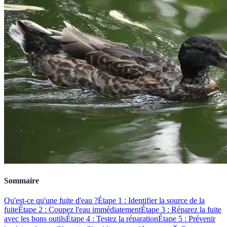
Sommaire
Qu'est-ce qu'une fuite d'eau ?
Étape 1 : Identifier la source de la
fuite
Étape 2 : Coupez l'eau immédiatement
Étape 3 : Réparez la fuite
avec les bons outils
Étape 4 : Testez la réparation
Étape 5 : Prévenir