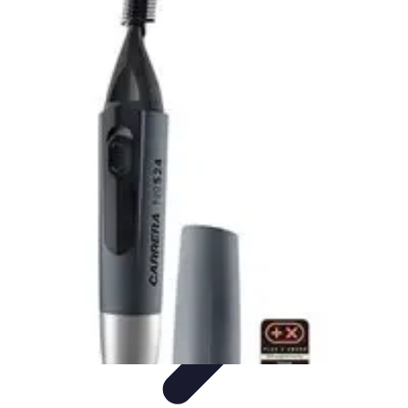
Plomberie Rapide
Dépannage
Outils et Équipements
Dépannage et révisions
Dépannage
d'urgence
Dépannage plomberie
Plomberie Rapide