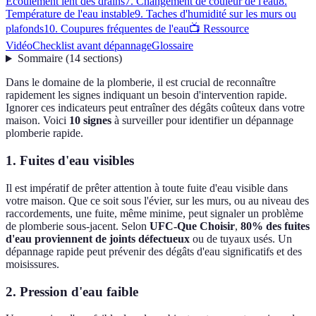
Écoulement lent des drains
7. Changement de couleur de l'eau
8.
Température de l'eau instable
9. Taches d'humidité sur les murs ou
plafonds
10. Coupures fréquentes de l'eau
📺 Ressource
Vidéo
Checklist avant dépannage
Glossaire
Sommaire
(
14
sections
)
Dans le domaine de la plomberie, il est crucial de reconnaître
rapidement les signes indiquant un besoin d'intervention rapide.
Ignorer ces indicateurs peut entraîner des dégâts coûteux dans votre
maison. Voici
10 signes
à surveiller pour identifier un dépannage
plomberie rapide.
1. Fuites d'eau visibles
Il est impératif de prêter attention à toute fuite d'eau visible dans
votre maison. Que ce soit sous l'évier, sur les murs, ou au niveau des
raccordements, une fuite, même minime, peut signaler un problème
de plomberie sous-jacent. Selon
UFC-Que Choisir
,
80% des fuites
d'eau proviennent de joints défectueux
ou de tuyaux usés. Un
dépannage rapide peut prévenir des dégâts d'eau significatifs et des
moisissures.
2. Pression d'eau faible