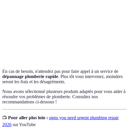
Système de canalisations et raccords utilisés pour
Plomberie
l'eau et les déchets.
Action d'intervenir pour résoudre un problème
Dépannage
technique.
Écoulement non désiré d'eau provenant des
Fuite
canalisations.
En cas de besoin, n'attendez pas pour faire appel à un service de
dépannage plomberie rapide
. Plus tôt vous intervenez, moindres
seront les frais et les désagréments.
Nous avons sélectionné plusieurs produits adaptés pour vous aider à
résoudre vos problèmes de plomberie. Consultez nos
recommandations ci-dessous !
📺
Pour aller plus loin :
signs you need urgent plumbing repair
2026
sur YouTube