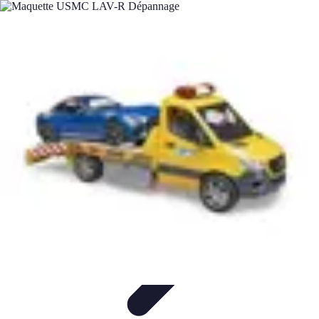
Plomberie Rapide
Dépannage
Outils et Équipements
Dépannage et révisions
Dépannage
d'urgence
Dépannage plomberie
Plomberie Rapide