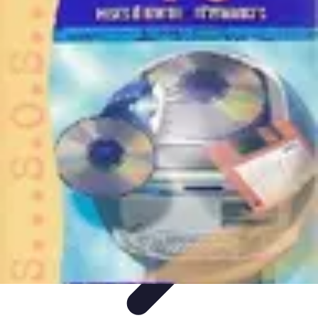
Plomberie Rapide
Dépannage
Outils et Équipements
Dépannage et révisions
Dépannage
d'urgence
Dépannage plomberie
Plomberie Rapide