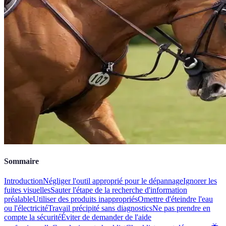
Sommaire
Introduction
Négliger l'outil approprié pour le dépannage
Ignorer les
fuites visuelles
Sauter l'étape de la recherche d'information
préalable
Utiliser des produits inappropriés
Omettre d'éteindre l'eau
ou l'électricité
Travail précipité sans diagnostics
Ne pas prendre en
compte la sécurité
Éviter de demander de l'aide