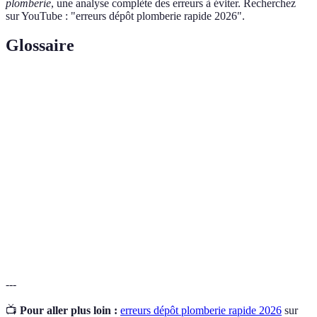
plomberie
, une analyse complète des erreurs à éviter. Recherchez
sur YouTube : "erreurs dépôt plomberie rapide 2026".
Glossaire
Terme
Définition
Intervention corrective pour résoudre un
Dépannage
problème technique.
Ensemble des techniques et équipements
Plomberie
relavant de la gestion de l'eau.
Équipement
Matériel permettant de réduire les risques
de sécurité
pendant une intervention.
---
📺
Pour aller plus loin :
erreurs dépôt plomberie rapide 2026
sur