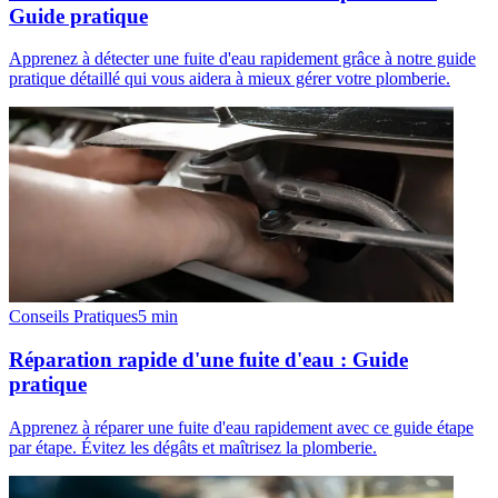
Guide pratique
Apprenez à détecter une fuite d'eau rapidement grâce à notre guide
pratique détaillé qui vous aidera à mieux gérer votre plomberie.
Conseils Pratiques
5
min
Réparation rapide d'une fuite d'eau : Guide
pratique
Apprenez à réparer une fuite d'eau rapidement avec ce guide étape
par étape. Évitez les dégâts et maîtrisez la plomberie.