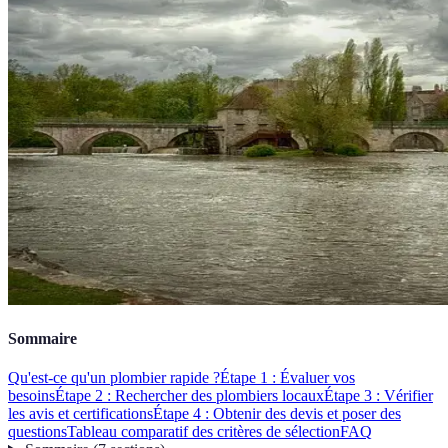
Sommaire
Qu'est-ce qu'un plombier rapide ?
Étape 1 : Évaluer vos
besoins
Étape 2 : Rechercher des plombiers locaux
Étape 3 : Vérifier
les avis et certifications
Étape 4 : Obtenir des devis et poser des
questions
Tableau comparatif des critères de sélection
FAQ