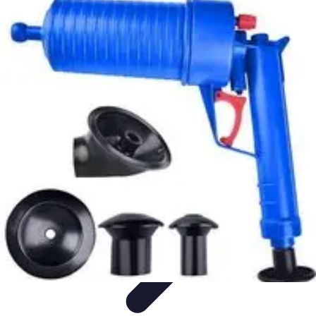
Plomberie Rapide
Dépannage
Outils et Équipements
Dépannage et révisions
Dépannage
d'urgence
Dépannage plomberie
Plomberie Rapide