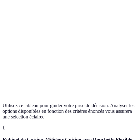
Horaires
Option
Disponibilité
24/7
7/7
classiques
préféré
4,5
3,5
Option
Avis clients
4 étoiles
étoiles
étoiles
meilleu
Option
Coût moyen
Élevé
Moyen
Faible
recomm
Options
Certifications
Oui
Oui
Non
B
Utilisez ce tableau pour guider votre prise de décision. Analyser les
options disponibles en fonction des critères énoncés vous assurera
une sélection éclairée.
{
Robinet de Cuisine, Mitigeur Cuisine avec Douchette Flexible