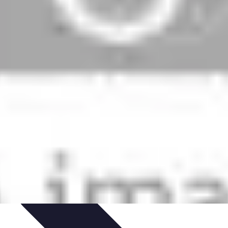
'urgence
Dépannage plomberie