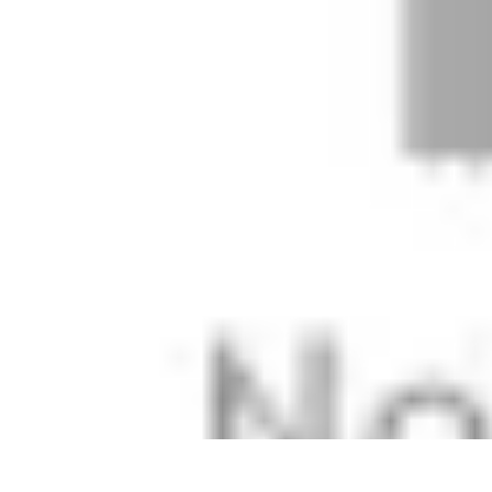
Plomberie Rapide
Dépannage
Outils et Équipements
Dépannage et révisions
Dépannage d
Plomberie Rapide