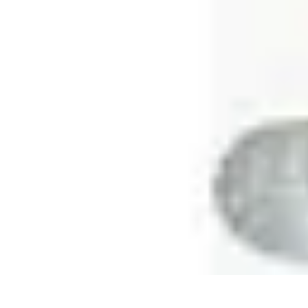
Plomberie Rapide
Dépannage
Outils et Équipements
Dépannage et révisions
Dépannage d
Plomberie Rapide