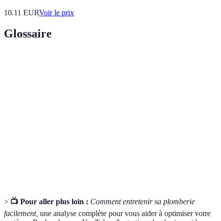
10.11
EUR
Voir le prix
Glossaire
Terme
Définition
Entretien
Ensemble des actions visant à prévenir les problèmes
préventif
techniques dans un système.
Dispositif permettant d'empêcher les odeurs des
Siphon
égouts de remonter dans la maison.
Élément utilisé pour assurer l'étanchéité entre deux
Joint
surfaces ou composants.
>
📺 Pour aller plus loin :
Comment entretenir sa plomberie
facilement,
une analyse complète pour vous aider à optimiser votre