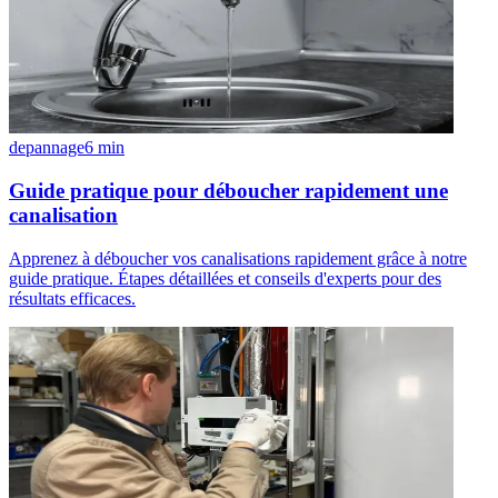
depannage
6
min
Guide pratique pour déboucher rapidement une
canalisation
Apprenez à déboucher vos canalisations rapidement grâce à notre
guide pratique. Étapes détaillées et conseils d'experts pour des
résultats efficaces.