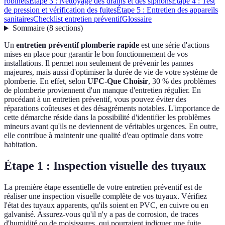
robinets
Étape 3 : Nettoyage des drains et des siphons
Étape 4 : Test
de pression et vérification des fuites
Étape 5 : Entretien des appareils
sanitaires
Checklist entretien préventif
Glossaire
Sommaire
(
8
sections
)
Un
entretien préventif plomberie rapide
est une série d'actions
mises en place pour garantir le bon fonctionnement de vos
installations. Il permet non seulement de prévenir les pannes
majeures, mais aussi d'optimiser la durée de vie de votre système de
plomberie. En effet, selon
UFC-Que Choisir
, 30 % des problèmes
de plomberie proviennent d'un manque d'entretien régulier. En
procédant à un entretien préventif, vous pouvez éviter des
réparations coûteuses et des désagréments notables. L'importance de
cette démarche réside dans la possibilité d'identifier les problèmes
mineurs avant qu'ils ne deviennent de véritables urgences. En outre,
elle contribue à maintenir une qualité d'eau optimale dans votre
habitation.
Étape 1 : Inspection visuelle des tuyaux
La première étape essentielle de votre entretien préventif est de
réaliser une inspection visuelle complète de vos tuyaux. Vérifiez
l'état des tuyaux apparents, qu'ils soient en PVC, en cuivre ou en
galvanisé. Assurez-vous qu'il n'y a pas de corrosion, de traces
d'humidité ou de moisissures, qui pourraient indiquer une fuite.