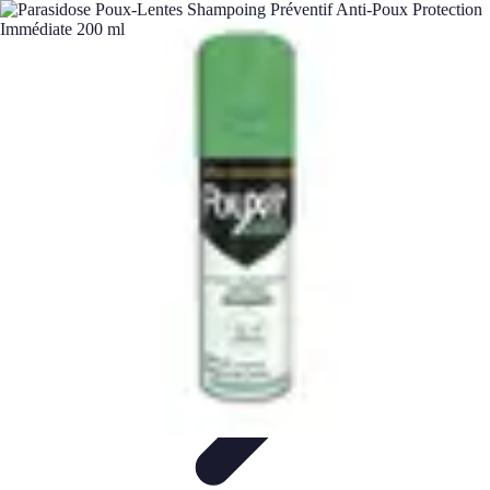
Plomberie Rapide
Dépannage
Outils et Équipements
Dépannage et révisions
Dépannage
d'urgence
Dépannage plomberie
Plomberie Rapide