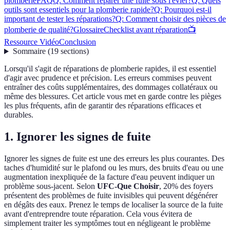
plomberie
FAQ
Q: Comment réparer une fuite sous l'évier?
Q: Quels
outils sont essentiels pour la plomberie rapide?
Q: Pourquoi est-il
important de tester les réparations?
Q: Comment choisir des pièces de
plomberie de qualité?
Glossaire
Checklist avant réparation
📺
Ressource Vidéo
Conclusion
Sommaire
(
19
sections
)
Lorsqu'il s'agit de réparations de plomberie rapides, il est essentiel
d'agir avec prudence et précision. Les erreurs commises peuvent
entraîner des coûts supplémentaires, des dommages collatéraux ou
même des blessures. Cet article vous met en garde contre les pièges
les plus fréquents, afin de garantir des réparations efficaces et
durables.
1. Ignorer les signes de fuite
Ignorer les signes de fuite est une des erreurs les plus courantes. Des
taches d'humidité sur le plafond ou les murs, des bruits d'eau ou une
augmentation inexpliquée de la facture d'eau peuvent indiquer un
problème sous-jacent. Selon
UFC-Que Choisir
, 20% des foyers
présentent des problèmes de fuite invisibles qui peuvent dégénérer
en dégâts des eaux. Prenez le temps de localiser la source de la fuite
avant d'entreprendre toute réparation. Cela vous évitera de
simplement traiter les symptômes tout en négligeant le problème