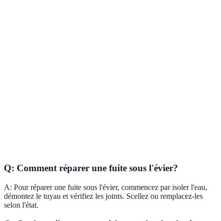
matériaux
inoxydable
gamme
supérieure
meilleu
Option 
Durabilité
10 ans
2 ans
15 ans
est la pl
durable
Option 
Prix
20 EUR
5 EUR
30 EUR
est plus
raisonna
Option 
Facilité
Modérée
Facile
Difficile
est la pl
d'installation
simple
Q: Comment réparer une fuite sous l'évier?
A: Pour réparer une fuite sous l'évier, commencez par isoler l'eau,
démontez le tuyau et vérifiez les joints. Scellez ou remplacez-les
selon l'état.