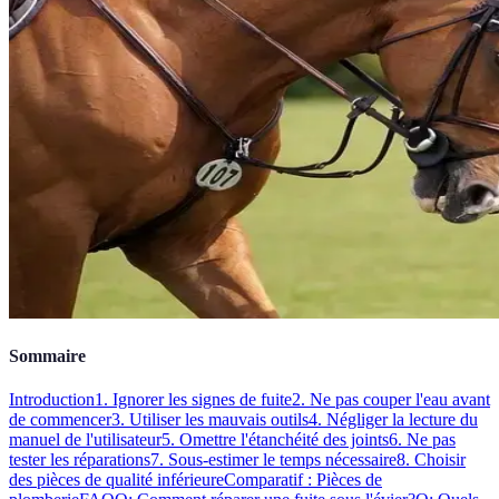
Sommaire
Introduction
1. Ignorer les signes de fuite
2. Ne pas couper l'eau avant
de commencer
3. Utiliser les mauvais outils
4. Négliger la lecture du
manuel de l'utilisateur
5. Omettre l'étanchéité des joints
6. Ne pas
tester les réparations
7. Sous-estimer le temps nécessaire
8. Choisir
des pièces de qualité inférieure
Comparatif : Pièces de