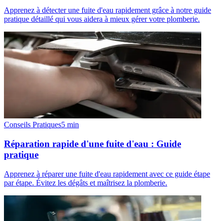
Apprenez à détecter une fuite d'eau rapidement grâce à notre guide
pratique détaillé qui vous aidera à mieux gérer votre plomberie.
Conseils Pratiques
5
min
Réparation rapide d'une fuite d'eau : Guide
pratique
Apprenez à réparer une fuite d'eau rapidement avec ce guide étape
par étape. Évitez les dégâts et maîtrisez la plomberie.