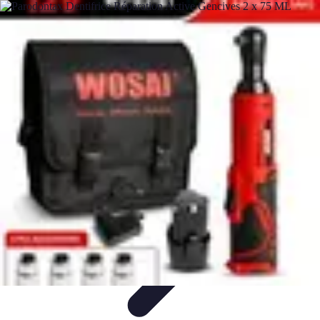
Plomberie Rapide
Dépannage
Outils et Équipements
Dépannage et révisions
Dépannage
d'urgence
Dépannage plomberie
Plomberie Rapide