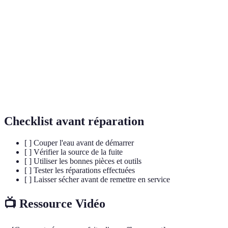
Vanne
Dispositif permettant de couper l'eau à un endroit
d'arrêt
précis pour réparations.
Ruban
Matériau utilisé pour garantir l'étanchéité des joints
téflon
de plomberie.
Joint
Élément conçu pour prévenir les fuites entre deux
d'étanchéité
surfaces.
Checklist avant réparation
[ ] Couper l'eau avant de démarrer
[ ] Vérifier la source de la fuite
[ ] Utiliser les bonnes pièces et outils
[ ] Tester les réparations effectuées
[ ] Laisser sécher avant de remettre en service
📺 Ressource Vidéo