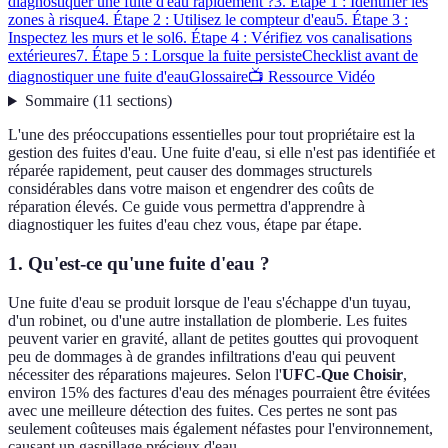
diagnostiquer une fuite d'eau rapidement ?
3. Étape 1 : Identifier les
zones à risque
4. Étape 2 : Utilisez le compteur d'eau
5. Étape 3 :
Inspectez les murs et le sol
6. Étape 4 : Vérifiez vos canalisations
extérieures
7. Étape 5 : Lorsque la fuite persiste
Checklist avant de
diagnostiquer une fuite d'eau
Glossaire
📺 Ressource Vidéo
Sommaire
(
11
sections
)
L'une des préoccupations essentielles pour tout propriétaire est la
gestion des fuites d'eau. Une fuite d'eau, si elle n'est pas identifiée et
réparée rapidement, peut causer des dommages structurels
considérables dans votre maison et engendrer des coûts de
réparation élevés. Ce guide vous permettra d'apprendre à
diagnostiquer les fuites d'eau chez vous, étape par étape.
1. Qu'est-ce qu'une fuite d'eau ?
Une fuite d'eau se produit lorsque de l'eau s'échappe d'un tuyau,
d'un robinet, ou d'une autre installation de plomberie. Les fuites
peuvent varier en gravité, allant de petites gouttes qui provoquent
peu de dommages à de grandes infiltrations d'eau qui peuvent
nécessiter des réparations majeures. Selon l'
UFC-Que Choisir
,
environ 15% des factures d'eau des ménages pourraient être évitées
avec une meilleure détection des fuites. Ces pertes ne sont pas
seulement coûteuses mais également néfastes pour l'environnement,
causant un gaspillage précieux d'eau.