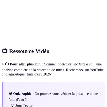
Fuite d'eau
domestique.
Détecteur de
Appareil qui aide à localiser les fuites d'eau
fuites
invisibles.
Compteur
Dispositif mesurant la quantité d'eau utilisée dans
d'eau
un domicile.
📺 Ressource Vidéo
>
📺 Pour aller plus loin :
Comment détecter une fuite d'eau
, une
analyse complète de la détection de fuites. Recherchez sur YouTube
: "diagnostiquer fuite d'eau 2026".
🧠 Quiz rapide :
Où pouvez-vous vérifier la présence d'une
fuite d'eau ?
- A) Sous l'évier