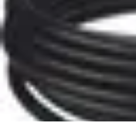
Plomberie Rapide
Dépannage
Outils et Équipements
Dépannage et révisions
Dépannage d
Plomberie Rapide