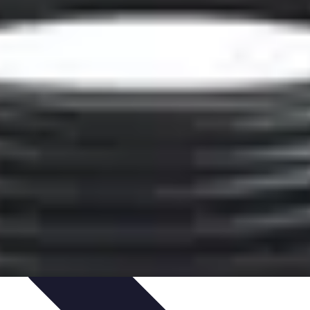
'urgence
Dépannage plomberie