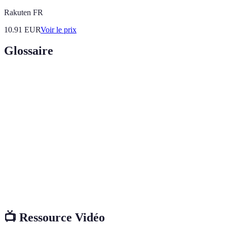
Rakuten FR
10.91
EUR
Voir le prix
Glossaire
Terme
Définition
Outil flexible utilisé pour déboucher les canalisations
Furet
en délogeant les bouchons.
Obstruction dans une canalisation empêchant
Bouchon
l'écoulement de l'eau.
Cristaux
Produit de nettoyage naturel, souvent utilisé pour
de soude
dissoudre les graisses.
📺 Ressource Vidéo