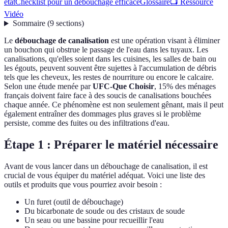
état
Checklist pour un débouchage efficace
Glossaire
📺 Ressource
Vidéo
Sommaire
(
9
sections
)
Le
débouchage de canalisation
est une opération visant à éliminer
un bouchon qui obstrue le passage de l'eau dans les tuyaux. Les
canalisations, qu'elles soient dans les cuisines, les salles de bain ou
les égouts, peuvent souvent être sujettes à l'accumulation de débris
tels que les cheveux, les restes de nourriture ou encore le calcaire.
Selon une étude menée par
UFC-Que Choisir
, 15% des ménages
français doivent faire face à des soucis de canalisations bouchées
chaque année. Ce phénomène est non seulement gênant, mais il peut
également entraîner des dommages plus graves si le problème
persiste, comme des fuites ou des infiltrations d'eau.
Étape 1 : Préparer le matériel nécessaire
Avant de vous lancer dans un débouchage de canalisation, il est
crucial de vous équiper du matériel adéquat. Voici une liste des
outils et produits que vous pourriez avoir besoin :
Un furet (outil de débouchage)
Du bicarbonate de soude ou des cristaux de soude
Un seau ou une bassine pour recueillir l'eau