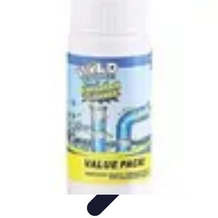
Plomberie Rapide
Dépannage
Outils et Équipements
Dépannage et révisions
Dépannage
d'urgence
Dépannage plomberie
Plomberie Rapide