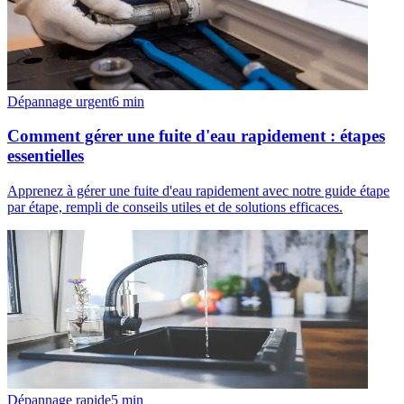
Dépannage urgent
6
min
Comment gérer une fuite d'eau rapidement : étapes
essentielles
Apprenez à gérer une fuite d'eau rapidement avec notre guide étape
par étape, rempli de conseils utiles et de solutions efficaces.
Dépannage rapide
5
min