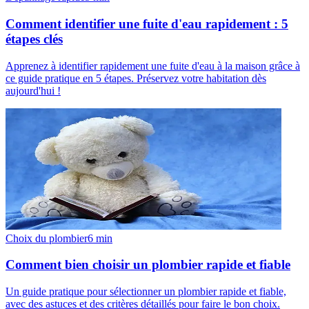
Comment identifier une fuite d'eau rapidement : 5
étapes clés
Apprenez à identifier rapidement une fuite d'eau à la maison grâce à
ce guide pratique en 5 étapes. Préservez votre habitation dès
aujourd'hui !
Choix du plombier
6
min
Comment bien choisir un plombier rapide et fiable
Un guide pratique pour sélectionner un plombier rapide et fiable,
avec des astuces et des critères détaillés pour faire le bon choix.