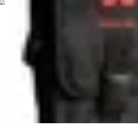
Plomberie Rapide
Dépannage
Outils et Équipements
Dépannage et révisions
Dépannage d
Plomberie Rapide