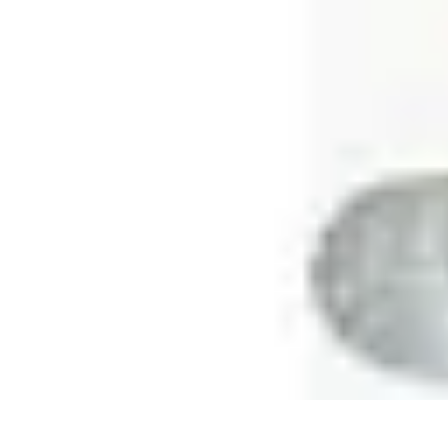
Plomberie Rapide
Dépannage
Outils et Équipements
Dépannage et révisions
Dépannage d
Plomberie Rapide