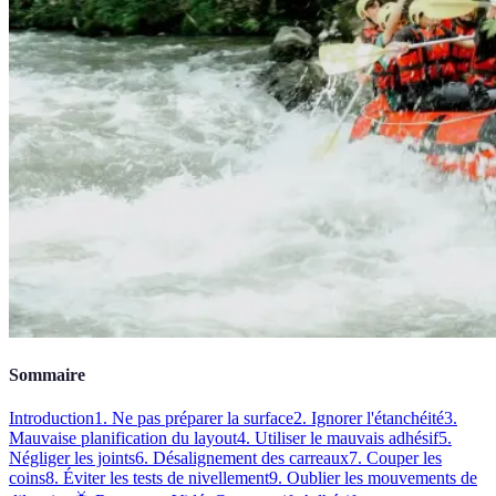
Sommaire
Introduction
1. Ne pas préparer la surface
2. Ignorer l'étanchéité
3.
Mauvaise planification du layout
4. Utiliser le mauvais adhésif
5.
Négliger les joints
6. Désalignement des carreaux
7. Couper les
coins
8. Éviter les tests de nivellement
9. Oublier les mouvements de