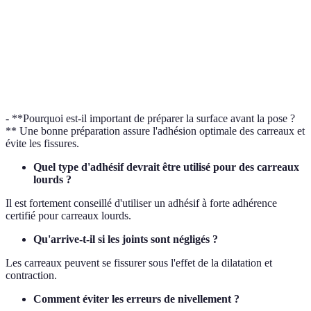
Résistance
à
Moyenne
Haute
T
l'humidité
Idéal pour
P
Verdict
Bon pour murs intérieurs
applications légères
e
- **Pourquoi est-il important de préparer la surface avant la pose ?
** Une bonne préparation assure l'adhésion optimale des carreaux et
évite les fissures.
Quel type d'adhésif devrait être utilisé pour des carreaux
lourds ?
Il est fortement conseillé d'utiliser un adhésif à forte adhérence
certifié pour carreaux lourds.
Qu'arrive-t-il si les joints sont négligés ?
Les carreaux peuvent se fissurer sous l'effet de la dilatation et
contraction.
Comment éviter les erreurs de nivellement ?