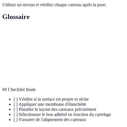
Utilisez un niveau et vérifiez chaque carreau après la pose.
Glossaire
Terme
Définition
Adhésif
Substance utilisée pour coller les carreaux
Joint de dilatation
Espace prévu pour la dilatation
Nivellement
Procédure pour s'assurer d'une surface plane
## Checklist finale
[ ] Vérifier si la surface est propre et sèche
[ ] Appliquer une membrane d'étanchéité
[ ] Planifier le layout des carreaux précisément
[ ] Sélectionner le bon adhésif en fonction du carrelage
[ ] S'assurer de l'alignement des carreaux