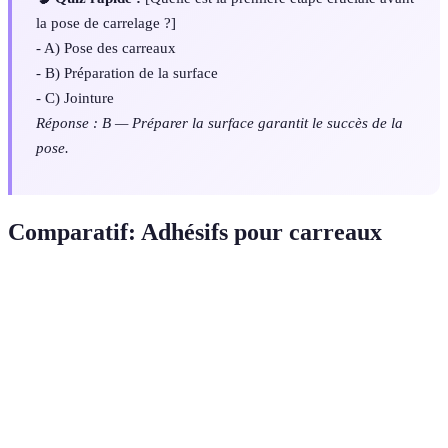
la pose de carrelage ?]
- A) Pose des carreaux
- B) Préparation de la surface
- C) Jointure
Réponse : B — Préparer la surface garantit le succès de la
pose.
Comparatif: Adhésifs pour carreaux
Critère
Option A (Ciment-colle)
Option B (Mastic)
O
Adhérence
Moyenne
Haute
T
Facilité
Facile
Moyenne
D
d'usage