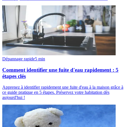
Dépannage rapide
5
min
Comment identifier une fuite d'eau rapidement : 5
étapes clés
Apprenez à identifier rapidement une fuite d'eau à la maison grâce à
ce guide pratique en 5 étapes. Préservez votre habitation dès
aujourd'hui !