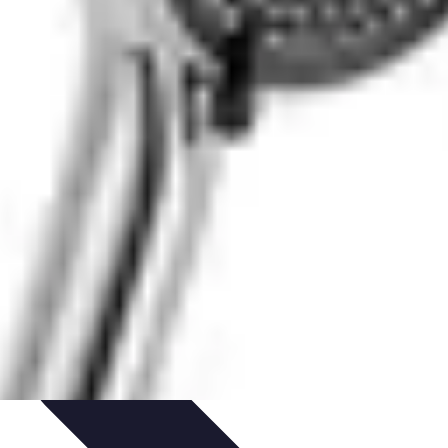
'urgence
Dépannage plomberie