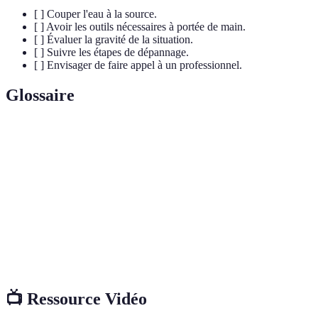
[ ] Couper l'eau à la source.
[ ] Avoir les outils nécessaires à portée de main.
[ ] Évaluer la gravité de la situation.
[ ] Suivre les étapes de dépannage.
[ ] Envisager de faire appel à un professionnel.
Glossaire
Terme
Définition
Technique utilisée pour boucher une fuite ou une
Colmatage
fissure
Ventouse
Outil utilisé pour déboucher des éviers ou toilettes
Canalisation
Système de tuyaux transportant l'eau ou l'égout
📺 Ressource Vidéo