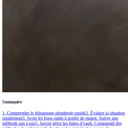
Sommaire
1. Comprendre le dépannage plomberie rapide
2. Évaluer la situation
rapidement
3. Avoir les bons outils à portée de main
4. Suivre une
méthode pas à pas
5. Savoir gérer les fuites d’eau
6. Comparatif des