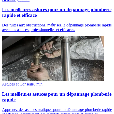
Les meilleures astuces pour un dépannage plomberie
rapide et efficace
Des fuites aux obstructions, maîtrisez le dépannage plomberie rapide
avec nos astuces professionnelles et efficaces.
Astuces et Conseils
6
min
Les meilleures astuces pour un dépannage plomberie
rapide
Apprenez des astuces pratiques pour un dépannage plomberie rapide