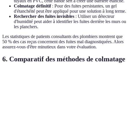
tuyaux en PVC, cette bande sert à créer une barrière étanche.
Colmatage définitif
: Pour des fuites persistantes, un gel
d'étanchéité peut être appliqué pour une solution à long terme.
Rechercher des fuites invisibles
: Utiliser un détecteur
d'humidité peut aider à identifier les fuites derrière les murs ou
les planchers.
Les statistiques de patients consultants des plombiers montrent que
50 % des cas reçus concernent des fuites mal diagnostiquées. Alors
assurez-vous d'être minutieux dans votre évaluation.
6. Comparatif des méthodes de colmatage
Méthode
Coût Estimé
Efficacité
Durée de Vie Estimée
Bandes
5-15€
70%
1-2 ans
d'étanchéité
Gel
20-35€
85%
3-5 ans
d'étanchéité
Tuyaux en