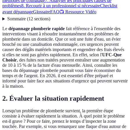
méthodes de colmatage
7. Analyser les principales causes de
problèmes
8. Recourir à un professionnel si nécessaire
Checklist
avant dépannage
Glossaire
FAQ
📺 Ressource Vidéo
Sommaire
(
12
sections
)
Le
dépannage plomberie rapide
fait référence à l'ensemble des
interventions visant à résoudre instantanément des problèmes de
plomberie dans un domicile. Que ce soit une fuite d'eau, un évier
bouché ou une canalisation endommagée, ces urgences peuvent
causer des dégâts matériels importants et engendrer des frais élevés
si elles ne sont pas gérées rapidement. En effet, selon l'
UFC-Que
Choisir
, des fuites non traitées peuvent entraîner une augmentation
de 10 à 15 % de la facture d'eau mensuelle. Ainsi, connaître les
bases du dépannage plomberie pourrait vous faire économiser du
temps et de l'argent. En 2026, il est essentiel d'être préparé et
informé pour faire face aux situations d'urgence qui peuvent survenir
à la maison.
2. Évaluer la situation rapidement
Lorsqu'un problème de plomberie survient, la première étape
consiste à évaluer rapidement la situation. À quel point le problème
est-il grave ? Pour ce faire, prenez le temps d’inspecter la zone
touchée. Par exemple, si vous remarquez une flaque d'eau autour de