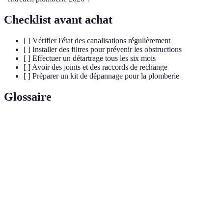
Checklist avant achat
[ ] Vérifier l'état des canalisations régulièrement
[ ] Installer des filtres pour prévenir les obstructions
[ ] Effectuer un détartrage tous les six mois
[ ] Avoir des joints et des raccords de rechange
[ ] Préparer un kit de dépannage pour la plomberie
Glossaire
Terme
Définition
Processus d'élimination du tartre accumulé dans les
Détartrage
tuyaux ou appareils sanitaires.
État dans lequel l'eau à l'intérieur des canalisations
Gelure
gèle, entraînant des ruptures éventuelles.
Blocage d'un tuyau par des déchets ou des dépôts,