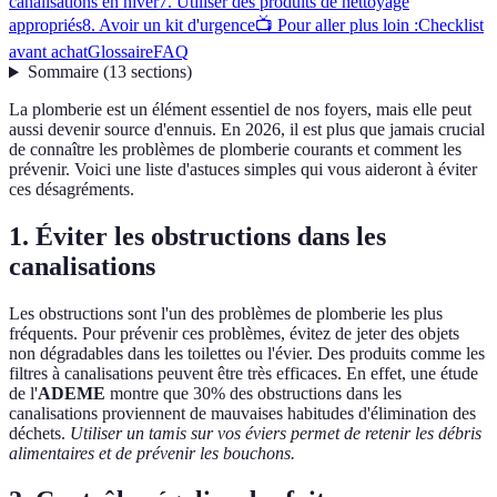
canalisations en hiver
7. Utiliser des produits de nettoyage
appropriés
8. Avoir un kit d'urgence
📺 Pour aller plus loin :
Checklist
avant achat
Glossaire
FAQ
Sommaire
(
13
sections
)
La plomberie est un élément essentiel de nos foyers, mais elle peut
aussi devenir source d'ennuis. En 2026, il est plus que jamais crucial
de connaître les problèmes de plomberie courants et comment les
prévenir. Voici une liste d'astuces simples qui vous aideront à éviter
ces désagréments.
1. Éviter les obstructions dans les
canalisations
Les obstructions sont l'un des problèmes de plomberie les plus
fréquents. Pour prévenir ces problèmes, évitez de jeter des objets
non dégradables dans les toilettes ou l'évier. Des produits comme les
filtres à canalisations peuvent être très efficaces. En effet, une étude
de l'
ADEME
montre que 30% des obstructions dans les
canalisations proviennent de mauvaises habitudes d'élimination des
déchets.
Utiliser un tamis sur vos éviers permet de retenir les débris
alimentaires et de prévenir les bouchons.