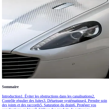
Sommaire
Introduction
1. Éviter les obstructions dans les canalisations
2.
Contrôle régulier des fuites
3. Détartrage systématique
4. Prendre soin
des joints et des raccords
5. Saturation du drain
6. Protéger vos