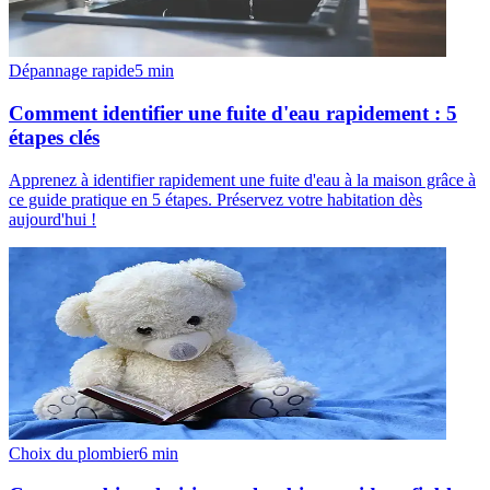
Dépannage rapide
5
min
Comment identifier une fuite d'eau rapidement : 5
étapes clés
Apprenez à identifier rapidement une fuite d'eau à la maison grâce à
ce guide pratique en 5 étapes. Préservez votre habitation dès
aujourd'hui !
Choix du plombier
6
min