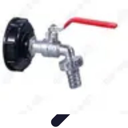
Plomberie Rapide
Dépannage
Outils et Équipements
Dépannage et révisions
Dépannage
d'urgence
Dépannage plomberie
Plomberie Rapide