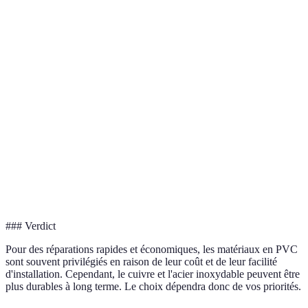
Critère
Matériaux en PVC
Cuivre
Acier inox
Durabilité
Bon
Très bon
Excellent
Coût
Faible
Élevé
Moyen
Facilité
Facile
Difficile
Moyen
d'installation
Résidentiel
Résidentiel et
Résidentiel 
Usage
et
commercial
commercial
commercial
### Verdict
Pour des réparations rapides et économiques, les matériaux en PVC
sont souvent privilégiés en raison de leur coût et de leur facilité
d'installation. Cependant, le cuivre et l'acier inoxydable peuvent être
plus durables à long terme. Le choix dépendra donc de vos priorités.