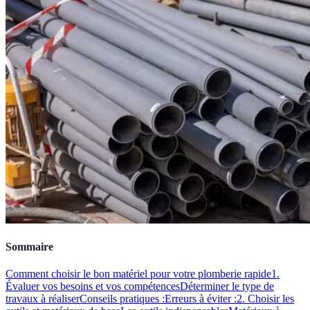
Sommaire
Comment choisir le bon matériel pour votre plomberie rapide
1.
Évaluer vos besoins et vos compétences
Déterminer le type de
travaux à réaliser
Conseils pratiques :
Erreurs à éviter :
2. Choisir les