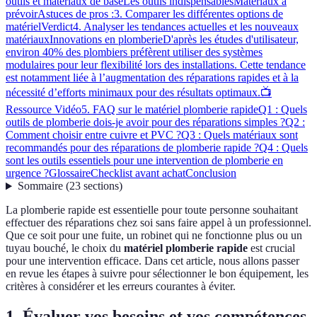
outils et matériaux de base
Les outils indispensables
Matériaux à
prévoir
Astuces de pros :
3. Comparer les différentes options de
matériel
Verdict
4. Analyser les tendances actuelles et les nouveaux
matériaux
Innovations en plomberie
D'après les études d'utilisateur,
environ 40% des plombiers préfèrent utiliser des systèmes
modulaires pour leur flexibilité lors des installations. Cette tendance
est notamment liée à l’augmentation des réparations rapides et à la
nécessité d’efforts minimaux pour des résultats optimaux.
📺
Ressource Vidéo
5. FAQ sur le matériel plomberie rapide
Q1 : Quels
outils de plomberie dois-je avoir pour des réparations simples ?
Q2 :
Comment choisir entre cuivre et PVC ?
Q3 : Quels matériaux sont
recommandés pour des réparations de plomberie rapide ?
Q4 : Quels
sont les outils essentiels pour une intervention de plomberie en
urgence ?
Glossaire
Checklist avant achat
Conclusion
Sommaire
(
23
sections
)
La plomberie rapide est essentielle pour toute personne souhaitant
effectuer des réparations chez soi sans faire appel à un professionnel.
Que ce soit pour une fuite, un robinet qui ne fonctionne plus ou un
tuyau bouché, le choix du
matériel plomberie rapide
est crucial
pour une intervention efficace. Dans cet article, nous allons passer
en revue les étapes à suivre pour sélectionner le bon équipement, les
critères à considérer et les erreurs courantes à éviter.
1. Évaluer vos besoins et vos compétences