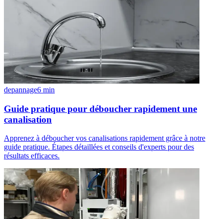
depannage
6
min
Guide pratique pour déboucher rapidement une
canalisation
Apprenez à déboucher vos canalisations rapidement grâce à notre
guide pratique. Étapes détaillées et conseils d'experts pour des
résultats efficaces.