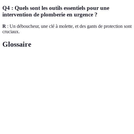
Q4 : Quels sont les outils essentiels pour une
intervention de plomberie en urgence ?
R
: Un déboucheur, une clé à molette, et des gants de protection sont
cruciaux.
Glossaire
Terme
Définition
Système de conduites et de canalisations utilisé
Plomberie
pour le transport d’eau.
Outil utilisé pour déloger les obstructions dans les
Déboucheur
tuyaux.
Ruban
Matériau utilisé pour sceller les joints de plomberie
Teflon
et éviter les fuites.