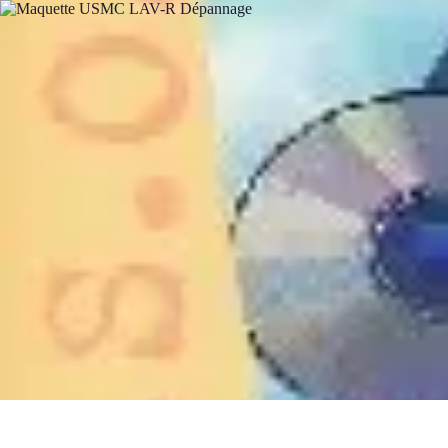
Plomberie Rapide
Dépannage
Outils et Équipements
Dépannage et révisions
Dépannage d
Plomberie Rapide