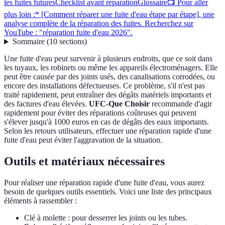
les fuites futures
Checklist avant réparation
Glossaire
📺 Pour aller
plus loin :* [Comment réparer une fuite d'eau étape par étape], une
analyse complète de la réparation des fuites. Recherchez sur
YouTube : "réparation fuite d'eau 2026".
Sommaire
(
10
sections
)
Une fuite d'eau peut survenir à plusieurs endroits, que ce soit dans
les tuyaux, les robinets ou même les appareils électroménagers. Elle
peut être causée par des joints usés, des canalisations corrodées, ou
encore des installations défectueuses. Ce problème, s'il n'est pas
traité rapidement, peut entraîner des dégâts matériels importants et
des factures d'eau élevées.
UFC-Que Choisir
recommande d'agir
rapidement pour éviter des réparations coûteuses qui peuvent
s'élever jusqu'à 1000 euros en cas de dégâts des eaux importants.
Selon les retours utilisateurs, effectuer une réparation rapide d'une
fuite d'eau peut éviter l'aggravation de la situation.
Outils et matériaux nécessaires
Pour réaliser une réparation rapide d'une fuite d'eau, vous aurez
besoin de quelques outils essentiels. Voici une liste des principaux
éléments à rassembler :
Clé à molette : pour desserrer les joints ou les tubes.