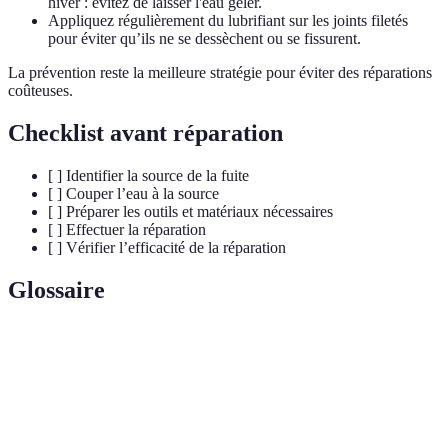
hiver : évitez de laisser l'eau geler.
Appliquez régulièrement du lubrifiant sur les joints filetés
pour éviter qu’ils ne se dessèchent ou se fissurent.
La prévention reste la meilleure stratégie pour éviter des réparations
coûteuses.
Checklist avant réparation
[ ] Identifier la source de la fuite
[ ] Couper l’eau à la source
[ ] Préparer les outils et matériaux nécessaires
[ ] Effectuer la réparation
[ ] Vérifier l’efficacité de la réparation
Glossaire
Terme
Définition
Écoulement d'eau non contrôlé à travers des
Fuite d'eau
fissures ou des joints défectueux.