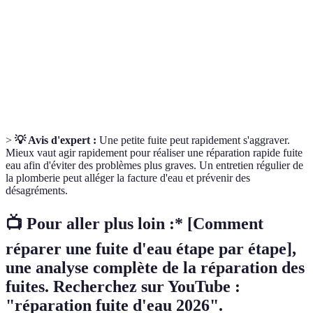
Matériau de réparation résistant à l'eau, utilisé
Mastic époxy
pour colmater les fissures.
Ruban
Ruban utilisé pour sceller les connexions filetées
adhésif en
afin d’éviter les fuites.
téflon
>
💡 Avis d'expert :
Une petite fuite peut rapidement s'aggraver.
Mieux vaut agir rapidement pour réaliser une réparation rapide fuite
eau afin d'éviter des problèmes plus graves. Un entretien régulier de
la plomberie peut alléger la facture d'eau et prévenir des
désagréments.
📺 Pour aller plus loin :* [Comment
réparer une fuite d'eau étape par étape],
une analyse complète de la réparation des
fuites. Recherchez sur YouTube :
"réparation fuite d'eau 2026".