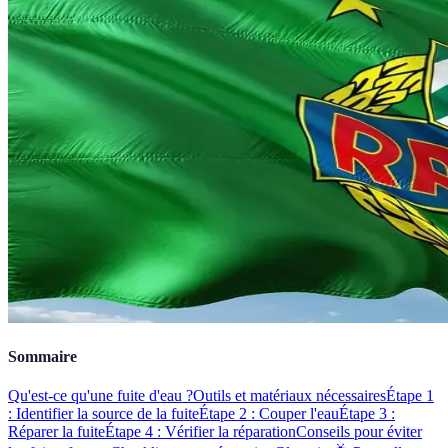
Sommaire
Qu'est-ce qu'une fuite d'eau ?
Outils et matériaux nécessaires
Étape 1
: Identifier la source de la fuite
Étape 2 : Couper l'eau
Étape 3 :
Réparer la fuite
Étape 4 : Vérifier la réparation
Conseils pour éviter