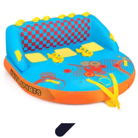
Plomberie Rapide
Dépannage
Outils et Équipements
Dépannage et révisions
Dépannage
d'urgence
Dépannage plomberie
Plomberie Rapide