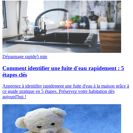
Dépannage rapide
5
min
Comment identifier une fuite d'eau rapidement : 5
étapes clés
Apprenez à identifier rapidement une fuite d'eau à la maison grâce à
ce guide pratique en 5 étapes. Préservez votre habitation dès
aujourd'hui !