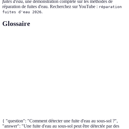
fuites d'eau
, une démonstration complète sur les méthodes de
réparation de fuites d'eau. Recherchez sur YouTube :
réparation
.
fuites d'eau 2026
Glossaire
Terme
Définition
Fuite
Perte d'eau due à des joints défectueux ou des
d'eau
dommages sur les tuyaux.
Clé à
Outil de bricolage utilisé pour ajuster les raccords de
molette
tuyaux.
Ruban
Produit de réparation temporaire, souvent utilisé sur
adhésif
les tuyaux pour les fuites.
{ "question": "Comment détecter une fuite d'eau au sous-sol ?",
"answer": "Une fuite d'eau au sous-sol peut être détectée par des