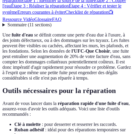
réparation
Étape 1 : Identifier la source de la fuite
Étape 2 : Couper
l'eau
Étape 3 : Réaliser la réparation
Étape 4 : Vérifier et tester le
système
Erreurs courantes à éviter
Checklist de réparation
📺
Ressource Vidéo
Glossaire
FAQ
Sommaire
(
11
sections
)
Une
fuite d'eau
se définit comme une perte d'eau due à l'usure, à
des joints défectueux, ou à des dommages sur les tuyaux. Les fuites
peuvent être visibles ou cachées, affectant les murs, les plafonds, et
les fondations. Selon les données de
l'UFC-Que Choisir
, une fuite
peut entraîner une augmentation de 20% de votre facture d'eau, sans
compter les dommages collatéraux potentiellement coûteux. Il est
donc impératif d'agir rapidement pour résoudre ce problème. Gardez
à l'esprit que même une petite fuite peut engendrer des dégâts
considérables si elle n'est pas réparée à temps.
Outils nécessaires pour la réparation
Avant de vous lancer dans la
réparation rapide d'une fuite d'eau
,
assurez-vous d'avoir les outils adéquats. Voici une liste d'outils
recommandés :
Clé à molette
: pour desserrer et resserrer les raccords.
Ruban adhésif
: idéal pour des réparations temporaires sur