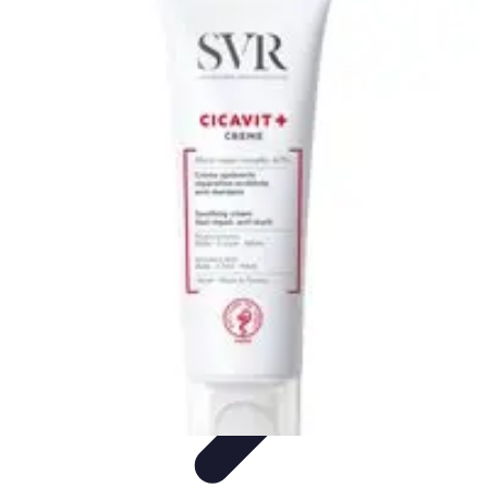
Plomberie Rapide
Dépannage
Outils et Équipements
Dépannage et révisions
Dépannage
d'urgence
Dépannage plomberie
Plomberie Rapide