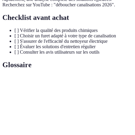
Recherchez sur YouTube : "déboucher canalisations 2026".
Checklist avant achat
[ ] Vérifier la qualité des produits chimiques
[ ] Choisir un furet adapté à votre type de canalisation
[ ] S'assurer de l'efficacité du nettoyeur électrique
[ ] Évaluer les solutions d'entretien régulier
[ ] Consulter les avis utilisateurs sur les outils
Glossaire
Terme
Définition
Produit ou outil utilisé pour éliminer les
Déboucheur
obstructions dans les canalisations.
Outil flexible permettant de déboucher les tuyaux
Furet
en s'infiltrant dans des espaces restreints.