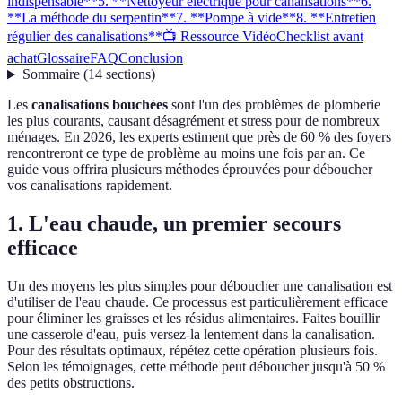
indispensable**
5. **Nettoyeur électrique pour canalisations**
6.
**La méthode du serpentin**
7. **Pompe à vide**
8. **Entretien
régulier des canalisations**
📺 Ressource Vidéo
Checklist avant
achat
Glossaire
FAQ
Conclusion
Sommaire
(
14
sections
)
Les
canalisations bouchées
sont l'un des problèmes de plomberie
les plus courants, causant désagrément et stress pour de nombreux
ménages. En 2026, les experts estiment que près de 60 % des foyers
rencontreront ce type de problème au moins une fois par an. Ce
guide vous offrira plusieurs méthodes éprouvées pour déboucher
vos canalisations rapidement.
1.
L'eau chaude, un premier secours
efficace
Un des moyens les plus simples pour déboucher une canalisation est
d'utiliser de l'eau chaude. Ce processus est particulièrement efficace
pour éliminer les graisses et les résidus alimentaires. Faites bouillir
une casserole d'eau, puis versez-la lentement dans la canalisation.
Pour des résultats optimaux, répétez cette opération plusieurs fois.
Selon les témoignages, cette méthode peut déboucher jusqu'à 50 %
des petits obstructions.