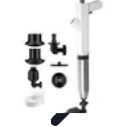
Plomberie Rapide
Dépannage
Outils et Équipements
Dépannage et révisions
Dépannage
d'urgence
Dépannage plomberie
Plomberie Rapide