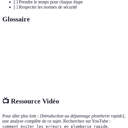
[ ] Prendre le temps pour chaque étape
[ ] Respecter les normes de sécurité
Glossaire
Terme
Définition
Diagnostic
Évaluation des problèmes à résoudre.
Équipements de Protection Individuelle pour assurer
EPI
la sécurité.
Préventif
Actions visant à éviter la survenue de pannes futures.
📺 Ressource Vidéo
Pour aller plus loin :
[Introduction au dépannage plomberie rapide],
une analyse complète de ce sujet. Recherchez sur YouTube :
.
comment éviter les erreurs en plomberie rapide