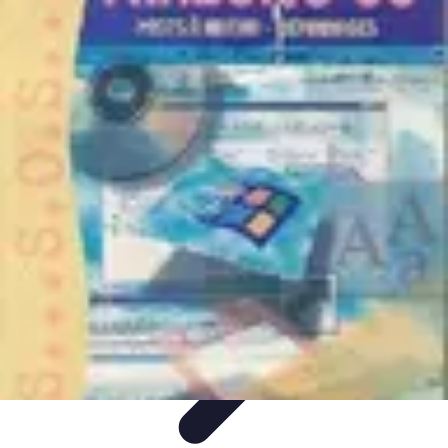
Plomberie Rapide
Dépannage
Outils et Équipements
Dépannage et révisions
Dépannage
d'urgence
Dépannage plomberie
Plomberie Rapide