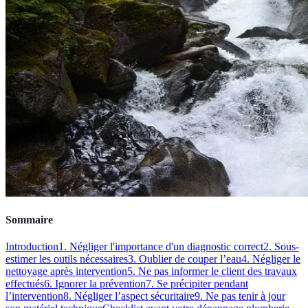
Sommaire
Introduction
1. Négliger l'importance d'un diagnostic correct
2. Sous-
estimer les outils nécessaires
3. Oublier de couper l’eau
4. Négliger le
nettoyage après intervention
5. Ne pas informer le client des travaux
effectués
6. Ignorer la prévention
7. Se précipiter pendant
l’intervention
8. Négliger l’aspect sécuritaire
9. Ne pas tenir à jour