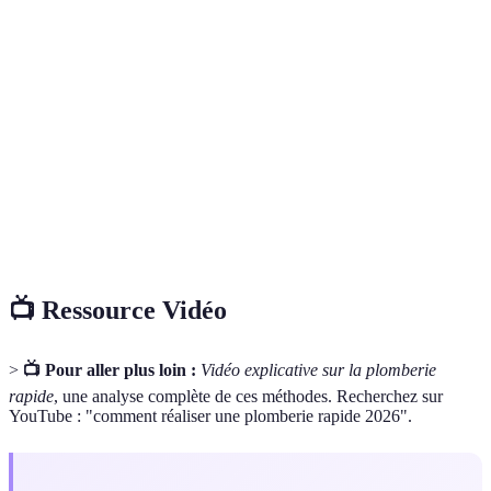
Terme
Définition
Plomberie
Technique moderne pour réaliser des réparations de
rapide
plomberie rapidement.
Tuyau
Tuyau flexible en polyéthylène croisé, souvent utilisé
PEX
pour la plomberie rapide.
Élément permettant d'unir deux tuyaux ou
Raccord
accessoires de plomberie.
📺 Ressource Vidéo
>
📺 Pour aller plus loin :
Vidéo explicative sur la plomberie
rapide
, une analyse complète de ces méthodes. Recherchez sur
YouTube : "comment réaliser une plomberie rapide 2026".