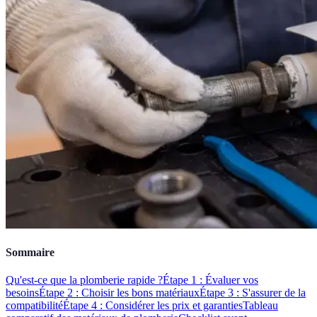
Sommaire
Qu'est-ce que la plomberie rapide ?
Étape 1 : Évaluer vos
besoins
Étape 2 : Choisir les bons matériaux
Étape 3 : S'assurer de la
compatibilité
Étape 4 : Considérer les prix et garanties
Tableau