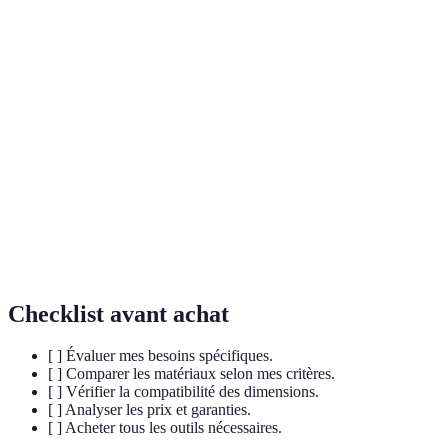
Très
Cuivre
Durabilité
Moyen
Élevée
élevée
gagnant
PVC
Coût
Faible
Moyen
Élevé
meilleur
marché
Facilité
Très
PEX
Élevée
Faible
d'installation
élevée
recommandé
Résistance à
Très
Haute
Élevée
Égalité
la corrosion
élevée
Checklist avant achat
[ ] Évaluer mes besoins spécifiques.
[ ] Comparer les matériaux selon mes critères.
[ ] Vérifier la compatibilité des dimensions.
[ ] Analyser les prix et garanties.
[ ] Acheter tous les outils nécessaires.