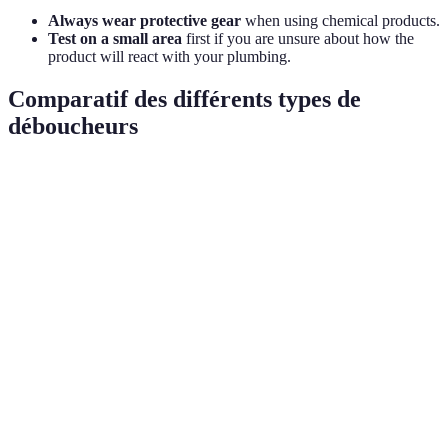
Always wear protective gear
when using chemical products.
Test on a small area
first if you are unsure about how the
product will react with your plumbing.
Comparatif des différents types de
déboucheurs
Type de déboucheur
Avantages
Inconvénients
Effic
Déboucheur
Rapide et facile
Peut être
80%
chimique
à utiliser
corrosif
Déboucheur
Durable et
Nécessite de la
90%
mécanique
réutilisable
force
Efficace mais
Déboucheur
Respectueux de
peut prendre
70%
écologique
l'environnement
du temps