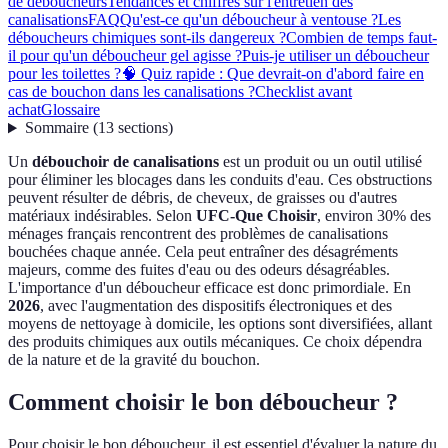
de déboucheurs
Tendances et chiffres sur l'entretien des
canalisations
FAQ
Qu'est-ce qu'un déboucheur à ventouse ?
Les
déboucheurs chimiques sont-ils dangereux ?
Combien de temps faut-
il pour qu'un déboucheur gel agisse ?
Puis-je utiliser un déboucheur
pour les toilettes ?
🧠 Quiz rapide : Que devrait-on d'abord faire en
cas de bouchon dans les canalisations ?
Checklist avant
achat
Glossaire
Sommaire
(
13
sections
)
Un
débouchoir de canalisations
est un produit ou un outil utilisé
pour éliminer les blocages dans les conduits d'eau. Ces obstructions
peuvent résulter de débris, de cheveux, de graisses ou d'autres
matériaux indésirables. Selon
UFC-Que Choisir
, environ 30% des
ménages français rencontrent des problèmes de canalisations
bouchées chaque année. Cela peut entraîner des désagréments
majeurs, comme des fuites d'eau ou des odeurs désagréables.
L'importance d'un déboucheur efficace est donc primordiale. En
2026
, avec l'augmentation des dispositifs électroniques et des
moyens de nettoyage à domicile, les options sont diversifiées, allant
des produits chimiques aux outils mécaniques. Ce choix dépendra
de la nature et de la gravité du bouchon.
Comment choisir le bon déboucheur ?
Pour choisir le bon déboucheur, il est essentiel d'évaluer la nature du