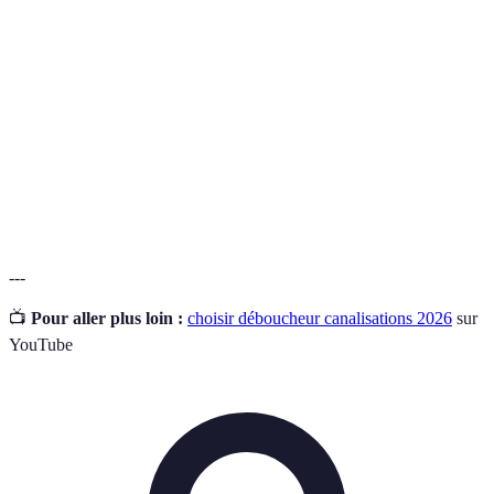
Déboucheur
Produit contenant des substances actives pour
chimique
dissoudre les bouchons.
Serpent de
Outil flexible utilisé pour déloger les
débouchage
obstructions dans les tuyaux.
Bouchon de
Obstruction dans un tuyau causée par des
canalisations
débris, des graisses, ou autres.
---
📺
Pour aller plus loin :
choisir déboucheur canalisations 2026
sur
YouTube