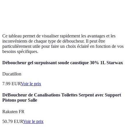
Précision et
Parfois trop
Déboucheur en gel
facilité
75%
concentré
d'application
Ce tableau permet de visualiser rapidement les avantages et les
inconvénients de chaque type de déboucheur. Il peut être
particulièrement utile pour faire un choix éclairé en fonction de vos
besoins spécifiques.
Déboucheur gel surpuissant soude caustique 30% 1L Starwax
Ducatillon
7.99
EUR
Voir le prix
DéBoucheur de Canalisations Toilettes Serpent avec Support
Pistons pour Salle
Rakuten FR
50.79
EUR
Voir le prix