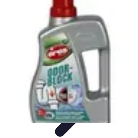
Plomberie Rapide
Dépannage
Outils et Équipements
Dépannage et révisions
Dépannage
d'urgence
Dépannage plomberie
Plomberie Rapide