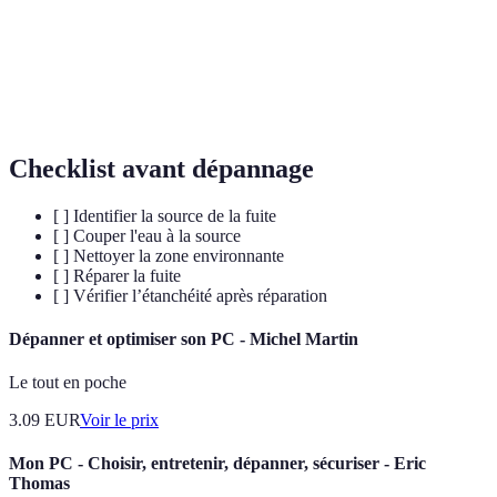
Joint
Élément de prévention des fuites entre deux surfaces.
Système d'installation de conduits pour l'eau et les
Plomberie
déchets.
Checklist avant dépannage
[ ] Identifier la source de la fuite
[ ] Couper l'eau à la source
[ ] Nettoyer la zone environnante
[ ] Réparer la fuite
[ ] Vérifier l’étanchéité après réparation
Dépanner et optimiser son PC - Michel Martin
Le tout en poche
3.09
EUR
Voir le prix
Mon PC - Choisir, entretenir, dépanner, sécuriser - Eric
Thomas