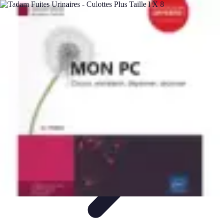
Plomberie Rapide
Dépannage
Outils et Équipements
Dépannage et révisions
Dépannage
d'urgence
Dépannage plomberie
Plomberie Rapide