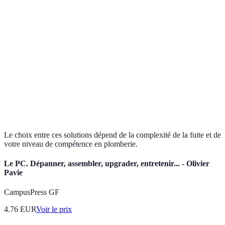
Facilité
Facile
Moyen
Difficile
d'utilisation
Coût
Bas
Moyen
Élevé
Efficacité
Temporaire
Durable
Durable
Temps de
Rapide
Moyen
Lent
réalisation
Le choix entre ces solutions dépend de la complexité de la fuite et de
votre niveau de compétence en plomberie.
Le PC. Dépanner, assembler, upgrader, entretenir... - Olivier
Pavie
CampusPress GF
4.76
EUR
Voir le prix