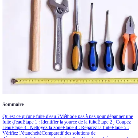
Sommaire
Qu'est-ce qu'une fuite d'eau ?
Méthode pas à pas pour dépanner une
fuite d'eau
Étape 1 : Identifier la source de la fuite
Étape 2 : Coupez
l'eau
Étape 3 : Nettoyez la zone
Étape 4 : Réparez la fuite
Étape 5 :
Vérifiez l’étanchéité
Comparatif des solutions de