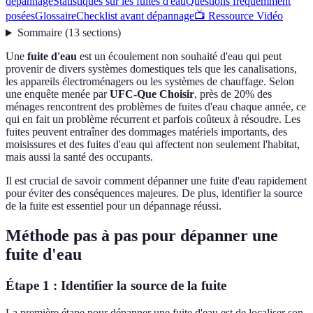
dépannage
Statistiques sur les fuites d'eau
Questions fréquemment
posées
Glossaire
Checklist avant dépannage
📺 Ressource Vidéo
Sommaire
(
13
sections
)
Une
fuite d'eau
est un écoulement non souhaité d'eau qui peut
provenir de divers systèmes domestiques tels que les canalisations,
les appareils électroménagers ou les systèmes de chauffage. Selon
une enquête menée par
UFC-Que Choisir
, près de 20% des
ménages rencontrent des problèmes de fuites d'eau chaque année, ce
qui en fait un problème récurrent et parfois coûteux à résoudre. Les
fuites peuvent entraîner des dommages matériels importants, des
moisissures et des fuites d'eau qui affectent non seulement l'habitat,
mais aussi la santé des occupants.
Il est crucial de savoir comment dépanner une fuite d'eau rapidement
pour éviter des conséquences majeures. De plus, identifier la source
de la fuite est essentiel pour un dépannage réussi.
Méthode pas à pas pour dépanner une
fuite d'eau
Étape 1 : Identifier la source de la fuite
La première étape pour dépanner une fuite d'eau est de localiser son