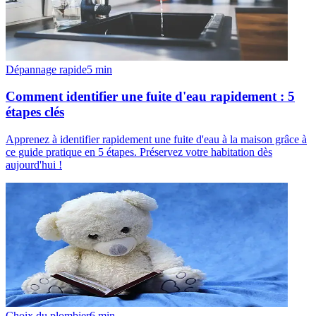
Dépannage rapide
5
min
Comment identifier une fuite d'eau rapidement : 5
étapes clés
Apprenez à identifier rapidement une fuite d'eau à la maison grâce à
ce guide pratique en 5 étapes. Préservez votre habitation dès
aujourd'hui !
Choix du plombier
6
min