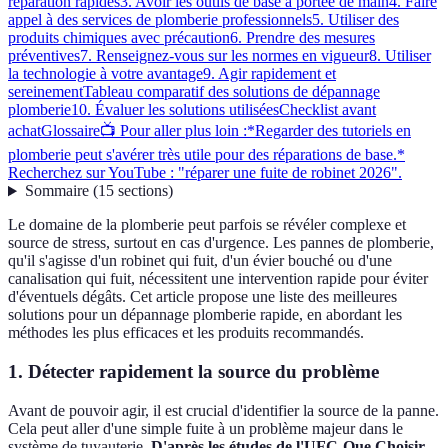
réparation rapides
3. Avoir les outils de base à portée de main
4. Faire
appel à des services de plomberie professionnels
5. Utiliser des
produits chimiques avec précaution
6. Prendre des mesures
préventives
7. Renseignez-vous sur les normes en vigueur
8. Utiliser
la technologie à votre avantage
9. Agir rapidement et
sereinement
Tableau comparatif des solutions de dépannage
plomberie
10. Évaluer les solutions utilisées
Checklist avant
achat
Glossaire
📺 Pour aller plus loin :*Regarder des tutoriels en
plomberie peut s'avérer très utile pour des réparations de base.*
Recherchez sur YouTube : "réparer une fuite de robinet 2026".
Sommaire
(
15
sections
)
Le domaine de la plomberie peut parfois se révéler complexe et
source de stress, surtout en cas d'urgence. Les pannes de plomberie,
qu'il s'agisse d'un robinet qui fuit, d'un évier bouché ou d'une
canalisation qui fuit, nécessitent une intervention rapide pour éviter
d'éventuels dégâts. Cet article propose une liste des meilleures
solutions pour un dépannage plomberie rapide, en abordant les
méthodes les plus efficaces et les produits recommandés.
1. Détecter rapidement la source du problème
Avant de pouvoir agir, il est crucial d'identifier la source de la panne.
Cela peut aller d'une simple fuite à un problème majeur dans le
système de tuyauterie.
D'après les études de l'UFC-Que Choisir
,