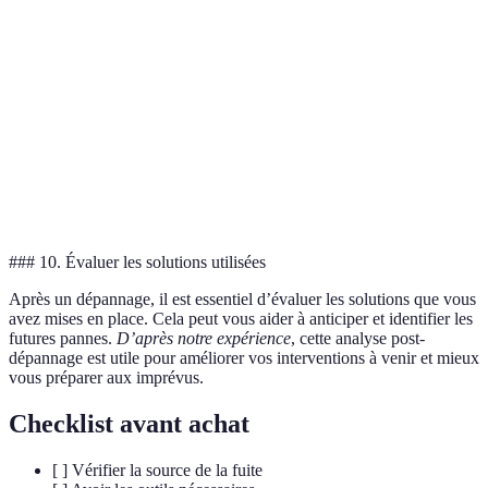
Coût
Faible
Moyen
Faible
Facilité
Facile
Modéré
Très faci
d'utilisation
Efficacité
Variable
Haute
Variable
Temps
Instantané
Rapide
Immédia
d'intervention
### 10. Évaluer les solutions utilisées
Après un dépannage, il est essentiel d’évaluer les solutions que vous
avez mises en place. Cela peut vous aider à anticiper et identifier les
futures pannes.
D’après notre expérience
, cette analyse post-
dépannage est utile pour améliorer vos interventions à venir et mieux
vous préparer aux imprévus.
Checklist avant achat
[ ] Vérifier la source de la fuite