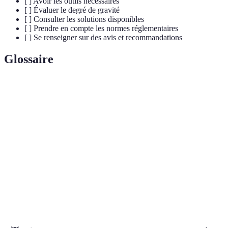
[ ] Avoir les outils nécessaires
[ ] Évaluer le degré de gravité
[ ] Consulter les solutions disponibles
[ ] Prendre en compte les normes réglementaires
[ ] Se renseigner sur des avis et recommandations
Glossaire
Terme
Définition
Action qui consiste à obstruer une fuite ou un trou
Colmatage
dans les tuyaux.
Opération permettant de retirer les obstructions des
Débouchage
canalisations.
Situations nécessitant une intervention rapide pour
Urgence
éviter des dégâts.