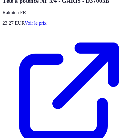
Tête à potence NF 3/4 - GARIS - D37003B
Rakuten FR
23.27
EUR
Voir le prix