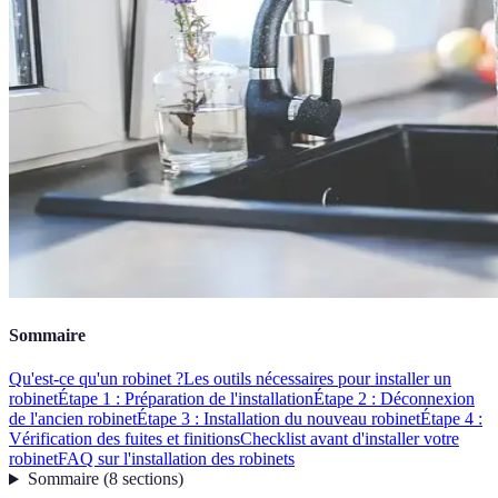
Sommaire
Qu'est-ce qu'un robinet ?
Les outils nécessaires pour installer un
robinet
Étape 1 : Préparation de l'installation
Étape 2 : Déconnexion
de l'ancien robinet
Étape 3 : Installation du nouveau robinet
Étape 4 :
Vérification des fuites et finitions
Checklist avant d'installer votre
robinet
FAQ sur l'installation des robinets
Sommaire
(
8
sections
)