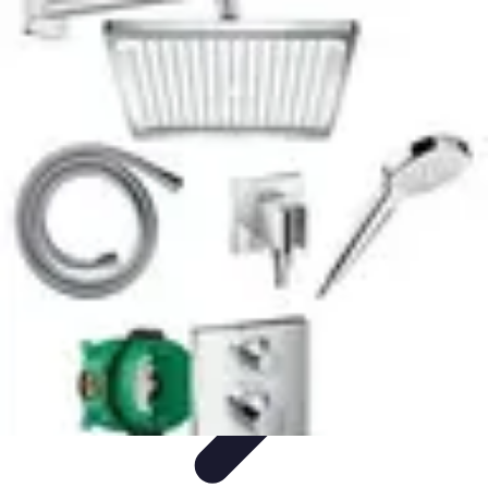
Plomberie Rapide
Dépannage
Outils et Équipements
Dépannage et révisions
Dépannage
d'urgence
Dépannage plomberie
Plomberie Rapide