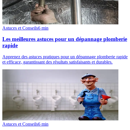
Astuces et Conseils
6
min
Les meilleures astuces pour un dépannage plomberie
rapide
Apprenez des astuces pratiques pour un dépannage plomberie rapide
et efficace, garantissant des résultats satisfaisants et durables.
Astuces et Conseils
6
min