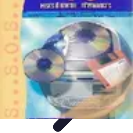
Plomberie Rapide
Dépannage
Outils et Équipements
Dépannage et révisions
Dépannage
d'urgence
Dépannage plomberie
Plomberie Rapide