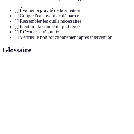
[ ] Évaluer la gravité de la situation
[ ] Couper l'eau avant de démarrer
[ ] Rassembler les outils nécessaires
[ ] Identifier la source du problème
[ ] Effectuer la réparation
[ ] Vérifier le bon fonctionnement après intervention
Glossaire
Terme
Définition
Action d'enlever une obstruction dans une
Débouchage
canalisation.
Pièce en caoutchouc ou plastique utilisée pour
Joint
assurer l'étanchéité des connexions.
Tube et conduit utilisé pour transporter fluide, gaz,
Tuyau
etc.