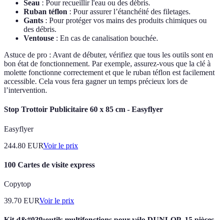
Seau
: Pour recueillir l'eau ou des débris.
Ruban téflon
: Pour assurer l’étanchéité des filetages.
Gants
: Pour protéger vos mains des produits chimiques ou
des débris.
Ventouse
: En cas de canalisation bouchée.
Astuce de pro : Avant de débuter, vérifiez que tous les outils sont en
bon état de fonctionnement. Par exemple, assurez-vous que la clé à
molette fonctionne correctement et que le ruban téflon est facilement
accessible. Cela vous fera gagner un temps précieux lors de
l’intervention.
Stop Trottoir Publicitaire 60 x 85 cm - Easyflyer
Easyflyer
244.80
EUR
Voir le prix
100 Cartes de visite express
Copytop
39.70
EUR
Voir le prix
Kit d&#039;outils multifonctions pour vélo DUNLOP, 15 pièces