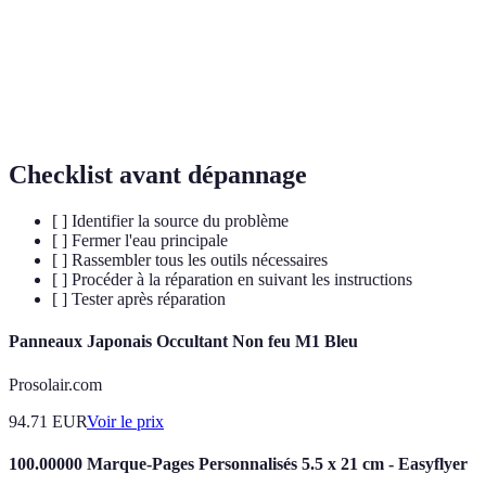
Une obstruction dans une canalisation qui bloque
Bouchon
l'écoulement normal de l'eau.
Un élément d'étanchéité utilisé pour fermer les
Joint
connexions entre les tuyaux.
Checklist avant dépannage
[ ] Identifier la source du problème
[ ] Fermer l'eau principale
[ ] Rassembler tous les outils nécessaires
[ ] Procéder à la réparation en suivant les instructions
[ ] Tester après réparation
Panneaux Japonais Occultant Non feu M1 Bleu
Prosolair.com
94.71
EUR
Voir le prix
100.00000 Marque-Pages Personnalisés 5.5 x 21 cm - Easyflyer