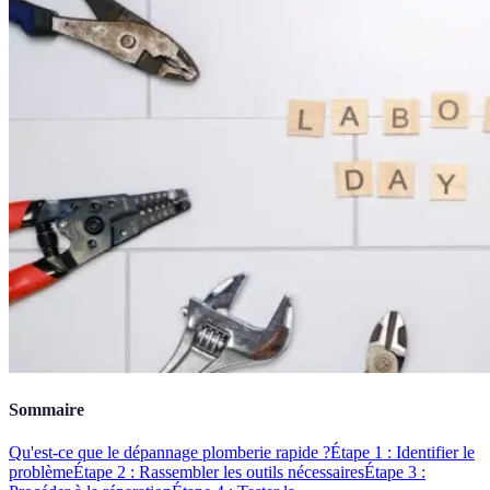
Sommaire
Qu'est-ce que le dépannage plomberie rapide ?
Étape 1 : Identifier le
problème
Étape 2 : Rassembler les outils nécessaires
Étape 3 :