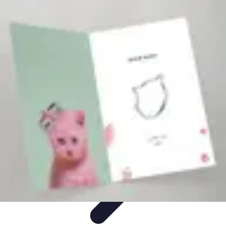
Plomberie Rapide
Dépannage
Outils et Équipements
Dépannage et révisions
Dépannage
d'urgence
Dépannage plomberie
Plomberie Rapide