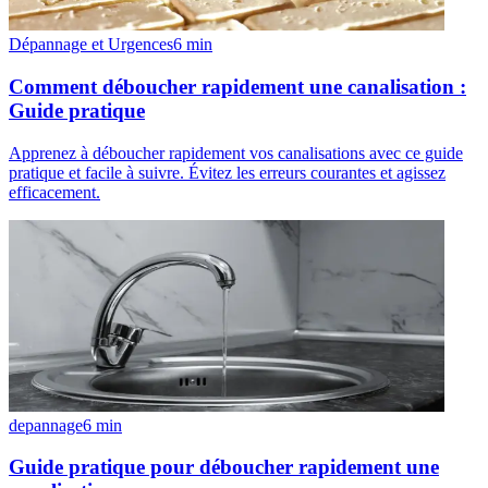
Dépannage et Urgences
6
min
Comment déboucher rapidement une canalisation :
Guide pratique
Apprenez à déboucher rapidement vos canalisations avec ce guide
pratique et facile à suivre. Évitez les erreurs courantes et agissez
efficacement.
depannage
6
min
Guide pratique pour déboucher rapidement une