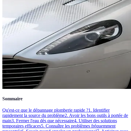
Sommaire
Qu'est-ce que le dépannage plomberie rapide ?
1. Identifier
rapidement la source du problème
2. Avoir les bons outils à portée de
main
3. Fermer l'eau dès que nécessaire
4. Utiliser des solutions
temporaires efficaces
5. Connaître les problèmes fréquemment