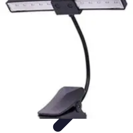
Plomberie Rapide
Dépannage
Outils et Équipements
Dépannage et révisions
Dépannage
d'urgence
Dépannage plomberie
Plomberie Rapide