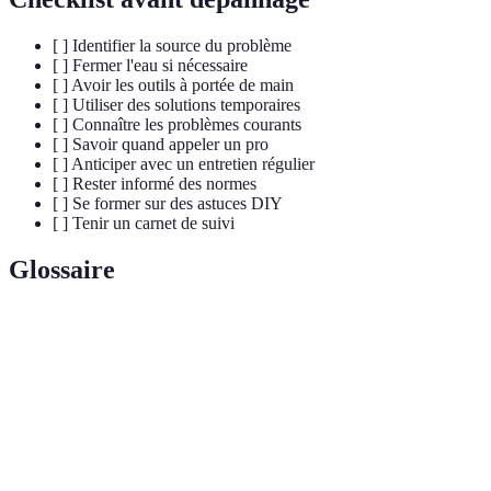
[ ] Identifier la source du problème
[ ] Fermer l'eau si nécessaire
[ ] Avoir les outils à portée de main
[ ] Utiliser des solutions temporaires
[ ] Connaître les problèmes courants
[ ] Savoir quand appeler un pro
[ ] Anticiper avec un entretien régulier
[ ] Rester informé des normes
[ ] Se former sur des astuces DIY
[ ] Tenir un carnet de suivi
Glossaire
Terme
Définition
Dépannage
Réparation rapide d’un équipement défectueux.
Vanne
Dispositif permettant de couper l'arrivée d'eau.
d'arrêt