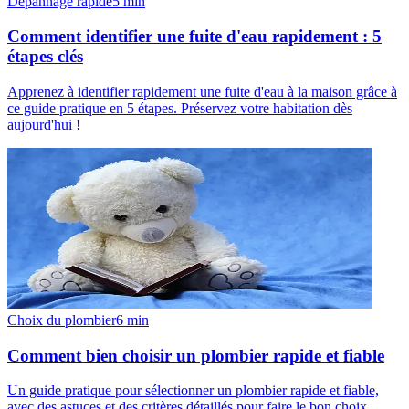
Dépannage rapide
5
min
Comment identifier une fuite d'eau rapidement : 5
étapes clés
Apprenez à identifier rapidement une fuite d'eau à la maison grâce à
ce guide pratique en 5 étapes. Préservez votre habitation dès
aujourd'hui !
Choix du plombier
6
min
Comment bien choisir un plombier rapide et fiable
Un guide pratique pour sélectionner un plombier rapide et fiable,
avec des astuces et des critères détaillés pour faire le bon choix.