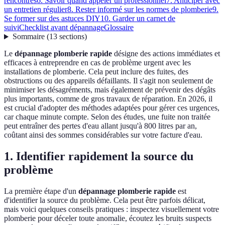
rencontrés
6. Savoir quand appeler un professionnel
7. Anticiper avec
un entretien régulier
8. Rester informé sur les normes de plomberie
9.
Se former sur des astuces DIY
10. Garder un carnet de
suivi
Checklist avant dépannage
Glossaire
Sommaire
(
13
sections
)
Le
dépannage plomberie rapide
désigne des actions immédiates et
efficaces à entreprendre en cas de problème urgent avec les
installations de plomberie. Cela peut inclure des fuites, des
obstructions ou des appareils défaillants. Il s'agit non seulement de
minimiser les désagréments, mais également de prévenir des dégâts
plus importants, comme de gros travaux de réparation. En 2026, il
est crucial d'adopter des méthodes adaptées pour gérer ces urgences,
car chaque minute compte. Selon des études, une fuite non traitée
peut entraîner des pertes d'eau allant jusqu'à 800 litres par an,
coûtant ainsi des sommes considérables sur votre facture d'eau.
1. Identifier rapidement la source du
problème
La première étape d'un
dépannage plomberie rapide
est
d'identifier la source du problème. Cela peut être parfois délicat,
mais voici quelques conseils pratiques : inspectez visuellement votre
plomberie pour déceler toute anomalie, écoutez les bruits suspects