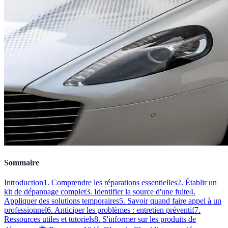
Sommaire
Introduction
1. Comprendre les réparations essentielles
2. Établir un
kit de dépannage complet
3. Identifier la source d'une fuite
4.
Appliquer des solutions temporaires
5. Savoir quand faire appel à un
professionnel
6. Anticiper les problèmes : entretien préventif
7.
Ressources utiles et tutoriels
8. S'informer sur les produits de