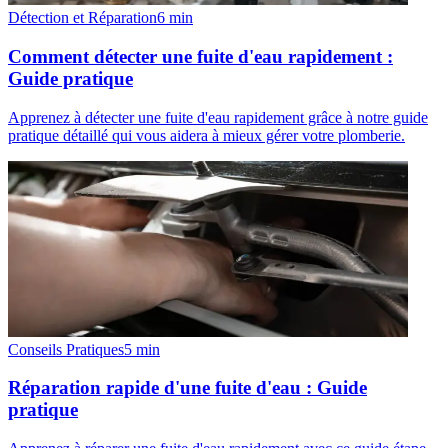
Détection et Réparation
6
min
Comment détecter une fuite d'eau rapidement :
Guide pratique
Apprenez à détecter une fuite d'eau rapidement grâce à notre guide
pratique détaillé qui vous aidera à mieux gérer votre plomberie.
Conseils Pratiques
5
min
Réparation rapide d'une fuite d'eau : Guide
pratique