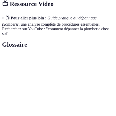
📺 Ressource Vidéo
>
📺 Pour aller plus loin :
Guide pratique du dépannage
plomberie
, une analyse complète de procédures essentielles.
Recherchez sur YouTube : "comment dépanner la plomberie chez
soi".
Glossaire
Terme
Définition
Écoulement non contrôlé d’eau à travers des joints ou
Fuite
des tuyaux fissurés.
Dispositif permettant d’évacuer l’eau tout en bloquant
Siphon
les odeurs.
Élément assurant l’étanchéité entre deux surfaces,
Joint
souvent en caoutchouc.