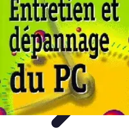
Plomberie Rapide
Dépannage
Outils et Équipements
Dépannage et révisions
Dépannage
d'urgence
Dépannage plomberie
Plomberie Rapide