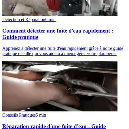
Détection et Réparation
6
min
Comment détecter une fuite d'eau rapidement :
Guide pratique
Apprenez à détecter une fuite d'eau rapidement grâce à notre guide
pratique détaillé qui vous aidera à mieux gérer votre plomberie.
Conseils Pratiques
5
min
Réparation rapide d'une fuite d'eau : Guide