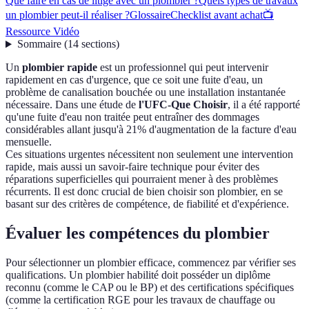
Que faire en cas de litige avec un plombier ?
Quels types de travaux
un plombier peut-il réaliser ?
Glossaire
Checklist avant achat
📺
Ressource Vidéo
Sommaire
(
14
sections
)
Un
plombier rapide
est un professionnel qui peut intervenir
rapidement en cas d'urgence, que ce soit une fuite d'eau, un
problème de canalisation bouchée ou une installation instantanée
nécessaire. Dans une étude de
l'UFC-Que Choisir
, il a été rapporté
qu'une fuite d'eau non traitée peut entraîner des dommages
considérables allant jusqu'à 21% d'augmentation de la facture d'eau
mensuelle.
Ces situations urgentes nécessitent non seulement une intervention
rapide, mais aussi un savoir-faire technique pour éviter des
réparations superficielles qui pourraient mener à des problèmes
récurrents. Il est donc crucial de bien choisir son plombier, en se
basant sur des critères de compétence, de fiabilité et d'expérience.
Évaluer les compétences du plombier
Pour sélectionner un plombier efficace, commencez par vérifier ses
qualifications. Un plombier habilité doit posséder un diplôme
reconnu (comme le CAP ou le BP) et des certifications spécifiques
(comme la certification RGE pour les travaux de chauffage ou