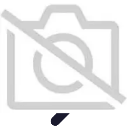
Plomberie Rapide
Dépannage
Outils et Équipements
Dépannage et révisions
Dépannage
d'urgence
Dépannage plomberie
Plomberie Rapide