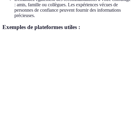
: amis, famille ou collègues. Les expériences vécues de
personnes de confiance peuvent fournir des informations
précieuses.
Exemples de plateformes utiles :
Plateforme
Type d'évaluation
Avantages
Inconvéni
Incontournable
Peut conte
Trustpilot
Avis clients
et varié
des faux a
Directement
lié à des
Infos parf
PagesJaunes
Listings locaux
plombiers
incomplèt
locaux
Interaction
Pas toujou
Facebook
Avis utilisateurs
directe
objectif
Peut être