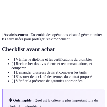
Eau qui peut être consommée sans risque pour la
Eau potable
santé.
Canalisation
Réseau de conduits servant au transport des fluides.
|
Assainissement
| Ensemble des opérations visant à gérer et traiter
les eaux usées pour protéger l'environnement.
Checklist avant achat
[ ] Vérifier le diplôme et les certifications du plombier
[ ] Rechercher des avis clients et recommandations, et
comparer
[ ] Demander plusieurs devis et comparer les tarifs
[ ] S'assurer de la clarté des termes du contrat proposé
[ ] Vérifier la présence de garanties appropriées
🧠 Quiz rapide :
Quel est le critère le plus important lors du
choix d'un plombier ?