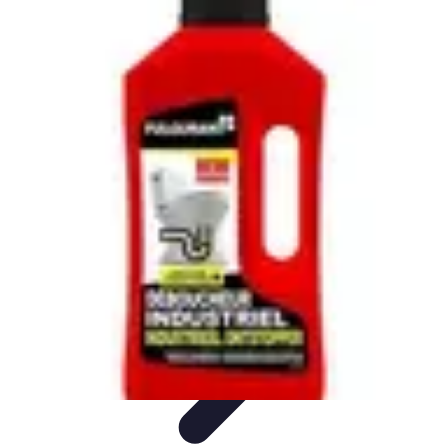
Plomberie Rapide
Dépannage
Outils et Équipements
Dépannage et révisions
Dépannage
d'urgence
Dépannage plomberie
Plomberie Rapide