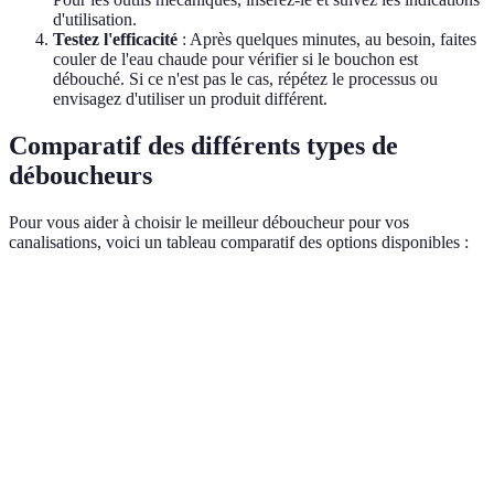
d'utilisation.
Testez l'efficacité
: Après quelques minutes, au besoin, faites
couler de l'eau chaude pour vérifier si le bouchon est
débouché. Si ce n'est pas le cas, répétez le processus ou
envisagez d'utiliser un produit différent.
Comparatif des différents types de
déboucheurs
Pour vous aider à choisir le meilleur déboucheur pour vos
canalisations, voici un tableau comparatif des options disponibles :
Type de déboucheur
Avantages
Inconvénients
Idéa
Peut
Rapide et
endommager
efficace pour
Bouc
Chimique
les
les bouchons
alime
canalisations
organiques
en plastique