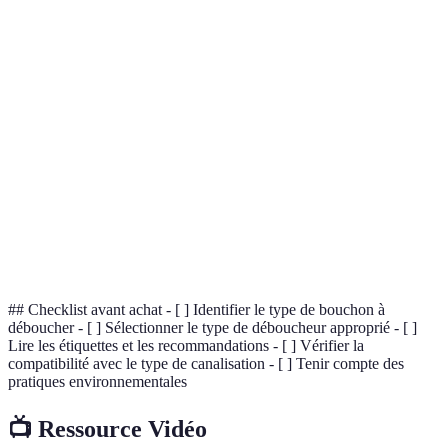
Terme
Définition
Déboucheur
Produit destiné à dissoudre les bouchons dans les
chimique
canalisations en utilisant des substances actives.
Outil de débouchage constitué d’un fil métallique
Furet
flexible pour atteindre des obstructions profondes
dans les tuyaux.
Accumulation de matières qui bloque le passage
Bouchon
d'eau dans une canalisation.
## Checklist avant achat - [ ] Identifier le type de bouchon à
déboucher - [ ] Sélectionner le type de déboucheur approprié - [ ]
Lire les étiquettes et les recommandations - [ ] Vérifier la
compatibilité avec le type de canalisation - [ ] Tenir compte des
pratiques environnementales
📺 Ressource Vidéo