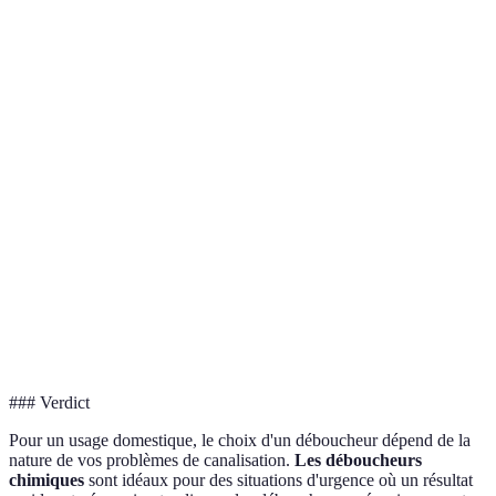
Ne nécessite pas
de produits
Demande une
Bouc
Mécanique
chimiques,
certaine
solid
respectueux de
compétence
l'environnement
Moins efficace
Facile à utiliser,
pour les
Prob
Liquide
souvent prêt à
bouchons
léger
l'emploi
tenaces
Bouc
Utile pour
Peut être
Furet de
dans 
atteindre les
compliqué à
débouchage
tuya
zones difficiles
utiliser
longs
### Verdict
Pour un usage domestique, le choix d'un déboucheur dépend de la
nature de vos problèmes de canalisation.
Les déboucheurs
chimiques
sont idéaux pour des situations d'urgence où un résultat