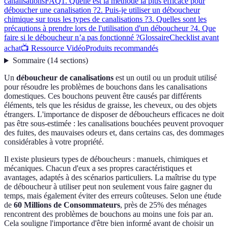
canalisations
FAQ
1. Quelle est la méthode la plus efficace pour
déboucher une canalisation ?
2. Puis-je utiliser un déboucheur
chimique sur tous les types de canalisations ?
3. Quelles sont les
précautions à prendre lors de l'utilisation d'un déboucheur ?
4. Que
faire si le déboucheur n’a pas fonctionné ?
Glossaire
Checklist avant
achat
📺 Ressource Vidéo
Produits recommandés
Sommaire
(
14
sections
)
Un
déboucheur de canalisations
est un outil ou un produit utilisé
pour résoudre les problèmes de bouchons dans les canalisations
domestiques. Ces bouchons peuvent être causés par différents
éléments, tels que les résidus de graisse, les cheveux, ou des objets
étrangers. L'importance de disposer de déboucheurs efficaces ne doit
pas être sous-estimée : les canalisations bouchées peuvent provoquer
des fuites, des mauvaises odeurs et, dans certains cas, des dommages
considérables à votre propriété.
Il existe plusieurs types de déboucheurs : manuels, chimiques et
mécaniques. Chacun d'eux a ses propres caractéristiques et
avantages, adaptés à des scénarios particuliers. La maîtrise du type
de déboucheur à utiliser peut non seulement vous faire gagner du
temps, mais également éviter des erreurs coûteuses. Selon une étude
de
60 Millions de Consommateurs
, près de 25% des ménages
rencontrent des problèmes de bouchons au moins une fois par an.
Cela souligne l'importance d'être bien informé avant de choisir un