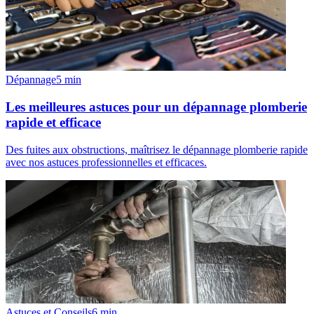
Dépannage
5
min
Les meilleures astuces pour un dépannage plomberie
rapide et efficace
Des fuites aux obstructions, maîtrisez le dépannage plomberie rapide
avec nos astuces professionnelles et efficaces.
Astuces et Conseils
6
min