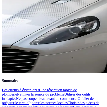
Sommaire
Les erreurs à éviter lors d'une réparation rapide de
plomberie
Négliger la source du problème
Utiliser des outils
inadaptés
Ne pas couper l'eau avant de commencer
Oublier de
préparer le terrain
Ignorer les normes locales
Choisir des pièces de