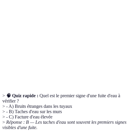
Terme
Définition
Écoulement non désiré d'eau à travers de la
Fuite d'eau
plomberie.
Détecteur
Dispositif qui alerte la présence d'eau dans des
d'inondation
zones non souhaitées.
Test de
Processus qui mesure la pression d'eau dans les
pression
tuyaux pour détecter des fuites.
>
🧠 Quiz rapide :
Quel est le premier signe d'une fuite d'eau à
vérifier ?
> - A) Bruits étranges dans les tuyaux
> - B) Taches d'eau sur les murs
> - C) Facture d'eau élevée
>
Réponse : B — Les taches d'eau sont souvent les premiers signes
visibles d'une fuite.