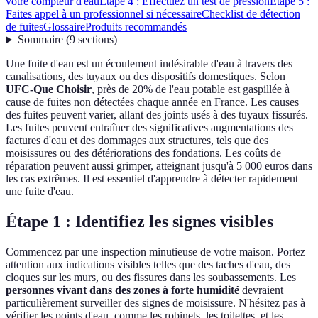
votre compteur d'eau
Étape 4 : Effectuez un test de pression
Étape 5 :
Faites appel à un professionnel si nécessaire
Checklist de détection
de fuites
Glossaire
Produits recommandés
Sommaire
(
9
sections
)
Une fuite d'eau est un écoulement indésirable d'eau à travers des
canalisations, des tuyaux ou des dispositifs domestiques. Selon
UFC-Que Choisir
, près de 20% de l'eau potable est gaspillée à
cause de fuites non détectées chaque année en France. Les causes
des fuites peuvent varier, allant des joints usés à des tuyaux fissurés.
Les fuites peuvent entraîner des significatives augmentations des
factures d'eau et des dommages aux structures, tels que des
moisissures ou des détériorations des fondations. Les coûts de
réparation peuvent aussi grimper, atteignant jusqu'à 5 000 euros dans
les cas extrêmes. Il est essentiel d'apprendre à détecter rapidement
une fuite d'eau.
Étape 1 : Identifiez les signes visibles
Commencez par une inspection minutieuse de votre maison. Portez
attention aux indications visibles telles que des taches d'eau, des
cloques sur les murs, ou des fissures dans les soubassements. Les
personnes vivant dans des zones à forte humidité
devraient
particulièrement surveiller des signes de moisissure. N'hésitez pas à
vérifier les points d'eau, comme les robinets, les toilettes, et les