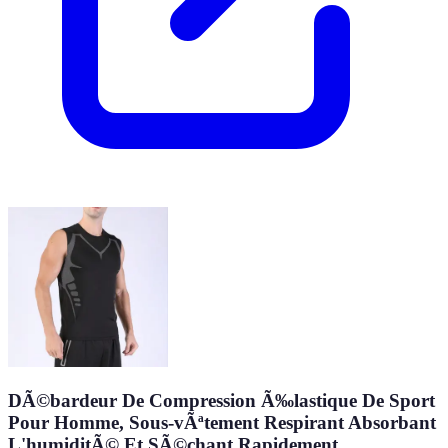
DÃ©bardeur De Compression Ã‰lastique De Sport
Pour Homme, Sous-vÃªtement Respirant Absorbant
L'humiditÃ© Et SÃ©chant Rapidement,