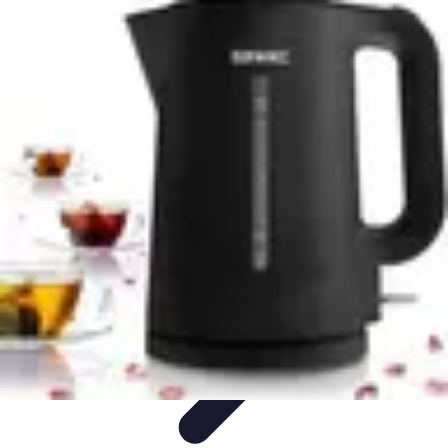
Plomberie Rapide
Dépannage
Outils et Équipements
Dépannage et révisions
Dépannage
d'urgence
Dépannage plomberie
Plomberie Rapide