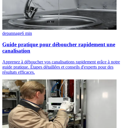
depannage
6
min
Guide pratique pour déboucher rapidement une
canalisation
Apprenez à déboucher vos canalisations rapidement grâce à notre
guide pratique. Étapes détaillées et conseils d'experts pour des
résultats efficaces.